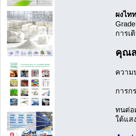
ผงไทท
Grade
การเต
คุณส
ความบร
การกระ
ทนต่อ
ใต้แส