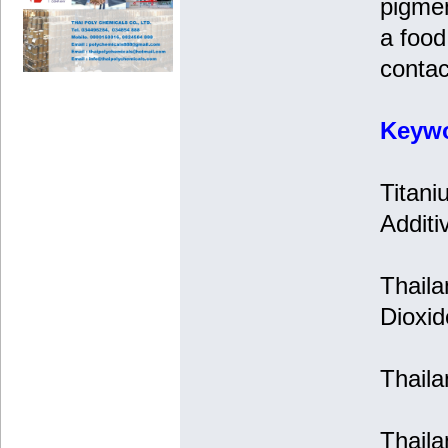
pigmen
a food
contac
Keyw
Titani
Additi
Thaila
Dioxid
Thaila
Thaila