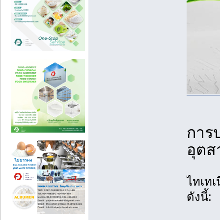
การป
อุตส
ไทเทเน
ดังนี้: