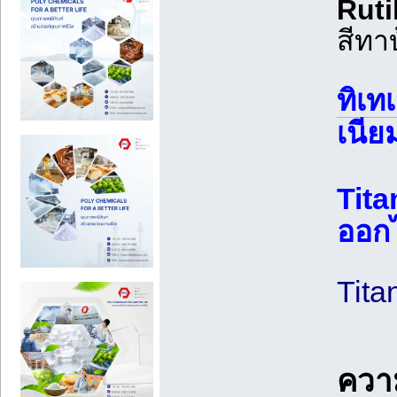
Rutil
สีทา
ทิเท
เนีย
Tita
ออก
Tit
ควา