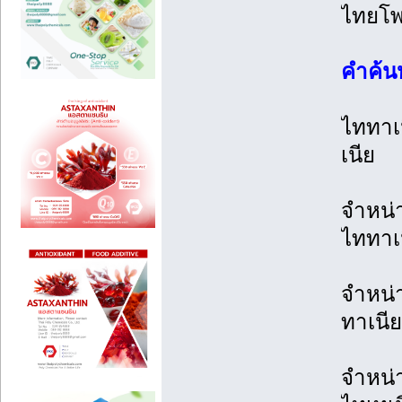
ไทยโพ
คำค้น
ไททาเ
เนีย
จำหน่
ไททาเ
จำหน่
ทาเนี
จำหน่