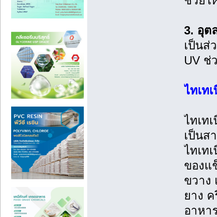
ช่วยให
3. อุ
เป็นส่
UV ช่
ไทเทเ
ไทเทเน
เป็นสา
ไทเทเน
ของแข
ขวาง เ
ยาง คร
อาหาร 