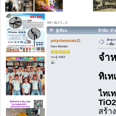
หน้า: [
1
]
2
3
...
6
ผู้เขียน
หัวข้อ: ทำ
ทำความ
polychemicals11
«
เมื่อ:
ว
Hero Member
จำห
กระทู้: 6453
ทิเท
ไทเท
TiO2
สร้า