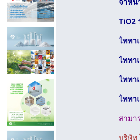
จำหน่
TiO2 
ไททาเ
ไททาเ
ไททาเ
ไททาเ
สามารถ
บริษัท