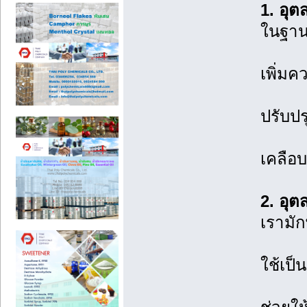
1. อุ
ในฐานะ
เพิ่มค
ปรับป
เคลือ
2. อุ
เรามั
ใช้เป