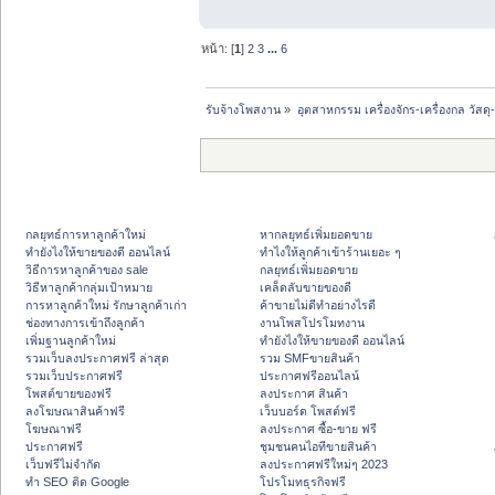
หน้า: [
1
]
2
3
...
6
รับจ้างโพสงาน
»
อุตสาหกรรม เครื่องจักร-เครื่องกล วัสดุ
กลยุทธ์การหาลูกค้าใหม่
หากลยุทธ์เพิ่มยอดขาย
ทํายังไงให้ขายของดี ออนไลน์
ทําไงให้ลูกค้าเข้าร้านเยอะ ๆ
วิธีการหาลูกค้าของ sale
กลยุทธ์เพิ่มยอดขาย
วิธีหาลูกค้ากลุ่มเป้าหมาย
เคล็ดลับขายของดี
การหาลูกค้าใหม่ รักษาลูกค้าเก่า
ค้าขายไม่ดีทำอย่างไรดี
ช่องทางการเข้าถึงลูกค้า
งานโพสโปรโมทงาน
เพิ่มฐานลูกค้าใหม่
ทํายังไงให้ขายของดี ออนไลน์
รวมเว็บลงประกาศฟรี ล่าสุด
รวม SMFขายสินค้า
รวมเว็บประกาศฟรี
ประกาศฟรีออนไลน์
โพสต์ขายของฟรี
ลงประกาศ สินค้า
ลงโฆษณาสินค้าฟรี
เว็บบอร์ด โพสต์ฟรี
โฆษณาฟรี
ลงประกาศ ซื้อ-ขาย ฟรี
ประกาศฟรี
ชุมชนคนไอทีขายสินค้า
เว็บฟรีไม่จำกัด
ลงประกาศฟรีใหม่ๆ 2023
ทำ SEO ติด Google
โปรโมทธุรกิจฟรี