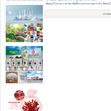
พัดลมโรงงาน ราคาส่ง ติดตั้งระบบระบายอากาศ | พัดล
กระโดด