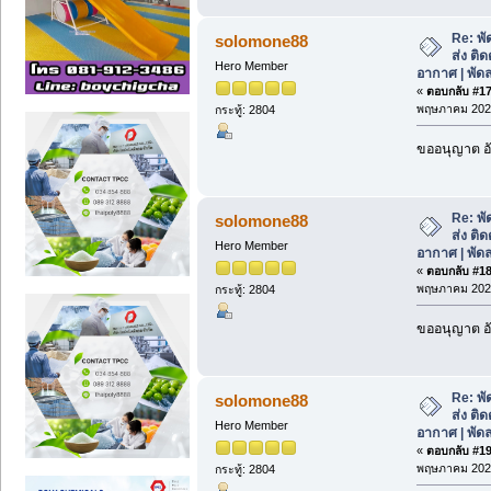
Re: พ
solomone88
ส่ง ติ
Hero Member
อากาศ | พั
«
ตอบกลับ #17 
พฤษภาคม 2026
กระทู้: 2804
ขออนุญาต อั
Re: พ
solomone88
ส่ง ติ
Hero Member
อากาศ | พั
«
ตอบกลับ #18 
พฤษภาคม 2026
กระทู้: 2804
ขออนุญาต อั
Re: พ
solomone88
ส่ง ติ
Hero Member
อากาศ | พั
«
ตอบกลับ #19 
พฤษภาคม 2026
กระทู้: 2804