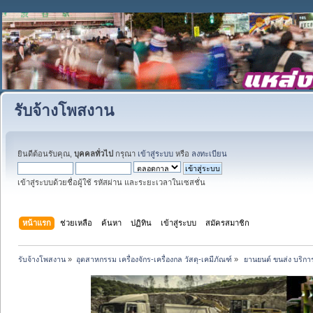
รับจ้างโพสงาน
ยินดีต้อนรับคุณ,
บุคคลทั่วไป
กรุณา
เข้าสู่ระบบ
หรือ
ลงทะเบียน
เข้าสู่ระบบด้วยชื่อผู้ใช้ รหัสผ่าน และระยะเวลาในเซสชั่น
หน้าแรก
ช่วยเหลือ
ค้นหา
ปฏิทิน
เข้าสู่ระบบ
สมัครสมาชิก
รับจ้างโพสงาน
»
อุตสาหกรรม เครื่องจักร-เครื่องกล วัสดุ-เคมีภัณฑ์
»
 ยานยนต์ ขนส่ง บริการ