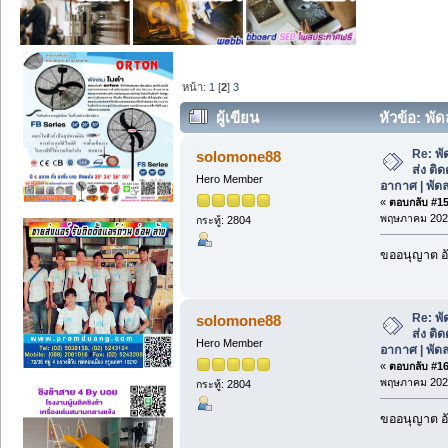
หน้า:
1
[
2
]
3
ผู้เขียน
หัวข้อ: พั
อากาศ | พัดลมโรงงาน.com (อ่าน 565 ครั
Re: พ
solomone88
ส่ง ติ
Hero Member
อากาศ | พั
«
ตอบกลับ #15 
พฤษภาคม 2026
กระทู้: 2804
ขออนุญาต อั
Re: พ
solomone88
ส่ง ติ
Hero Member
อากาศ | พั
«
ตอบกลับ #16 
พฤษภาคม 2026
กระทู้: 2804
ขออนุญาต อั