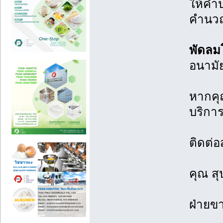
ให้คำป
คำนวณ
พัดลม
อนาม
หากคุณ
บริกา
ติดต่อ
คุณ สุ
ฝ่ายข