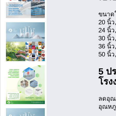
ขนาดใ
20 นิ้
24 นิ้
30 นิ้
36 นิ้
50 นิ
5 ป
โรง
ลดอุณ
อุณหภู