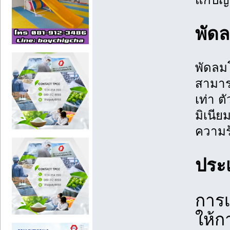
พัด
พัดลม
สามาร
เท่า ต
มิเนีย
ความร
ประ
การเ
ให้ก