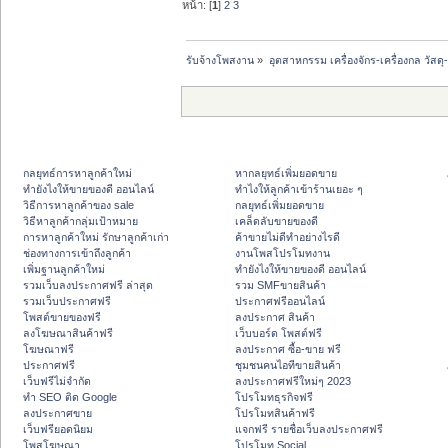
หน้า: [
1
]
2
3
รับจ้างโพสงาน
»
อุตสาหกรรม เครื่องจักร-เครื่องกล วัสดุ
กลยุทธ์การหาลูกค้าใหม่
หากลยุทธ์เพิ่มยอดขาย
ทํายังไงให้ขายของดี ออนไลน์
ทําไงให้ลูกค้าเข้าร้านเยอะ ๆ
วิธีการหาลูกค้าของ sale
กลยุทธ์เพิ่มยอดขาย
วิธีหาลูกค้ากลุ่มเป้าหมาย
เคล็ดลับขายของดี
การหาลูกค้าใหม่ รักษาลูกค้าเก่า
ค้าขายไม่ดีทำอย่างไรดี
ช่องทางการเข้าถึงลูกค้า
งานโพสโปรโมทงาน
เพิ่มฐานลูกค้าใหม่
ทํายังไงให้ขายของดี ออนไลน์
รวมเว็บลงประกาศฟรี ล่าสุด
รวม SMFขายสินค้า
รวมเว็บประกาศฟรี
ประกาศฟรีออนไลน์
โพสต์ขายของฟรี
ลงประกาศ สินค้า
ลงโฆษณาสินค้าฟรี
เว็บบอร์ด โพสต์ฟรี
โฆษณาฟรี
ลงประกาศ ซื้อ-ขาย ฟรี
ประกาศฟรี
ชุมชนคนไอทีขายสินค้า
เว็บฟรีไม่จำกัด
ลงประกาศฟรีใหม่ๆ 2023
ทำ SEO ติด Google
โปรโมทธุรกิจฟรี
ลงประกาศขาย
โปรโมทสินค้าฟรี
เว็บฟรียอดนิยม
แจกฟรี รายชื่อเว็บลงประกาศฟรี
โพสโฆษณา
โปรโมท Social