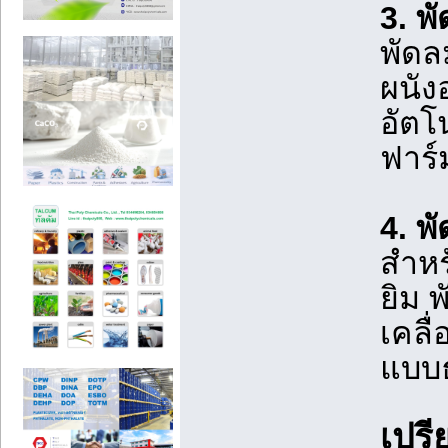
3. พ
พัดล
ผนัง
อัตโ
ฟาร์
4. พ
สำหร
ยิม 
เคลื
แบบ
เปร