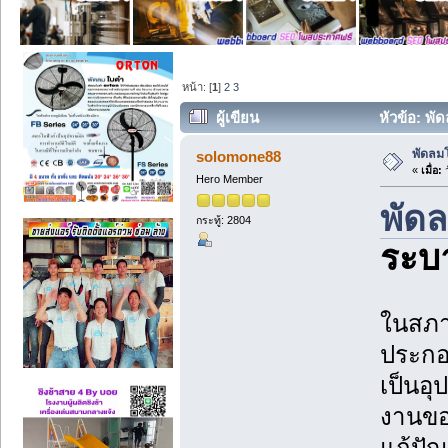
หน้า: [
1
]
2
3
ผู้เขียน
หัวข้อ: พั
พัดลม
solomone88
«
เมื่อ:
ว
Hero Member
พัด
กระทู้: 2804
ระบ
ในสภา
ประกอ
เป็นอ
งานของ
แก้ปัญ