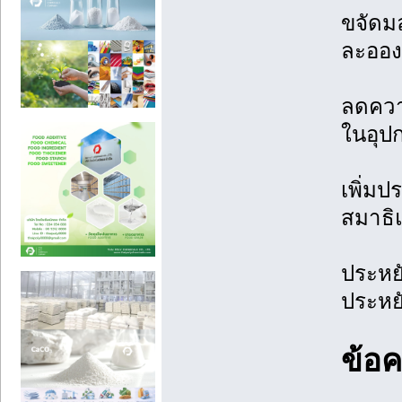
ขจัดม
ละออง
ลดความ
ในอุป
เพิ่ม
สมาธิ
ประหยั
ประหย
ข้อ