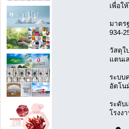
เพื่อใ
มาตรฐ
934-2
วัสดุใ
แตนเล
ระบบค
อัตโนม
ระดับเ
โรงงา