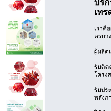
บริก
เทรด
เราคื
ครบวง
ผู้ผล
รับติ
โครงส
รับประ
หลังกา