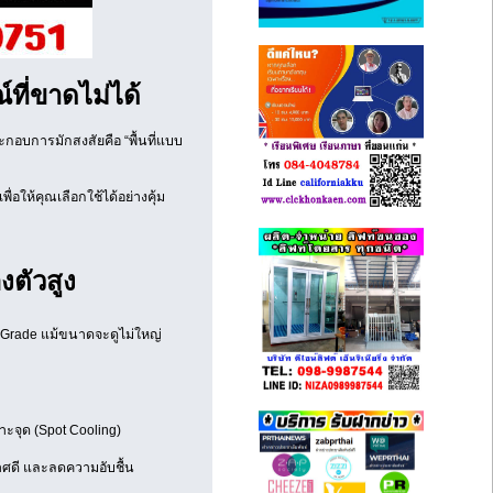
ที่ขาดไม่ได้
อบการมักสงสัยคือ “พื้นที่แบบ
่อให้คุณเลือกใช้ได้อย่างคุ้ม
องตัวสูง
l Grade แม้ขนาดจะดูไม่ใหญ่
าะจุด (Spot Cooling)
กาศดี และลดความอับชื้น