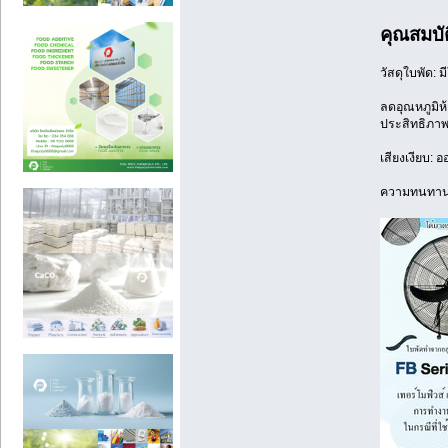
คุณสมบั
วัสดุใบพัด: 
ลดอุณหภูมิห
ประสิทธิภา
เสียงเงียบ:
ความทนทาน: 