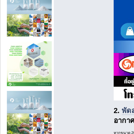
2.
พัด
อากา
หากขนาด 20 น