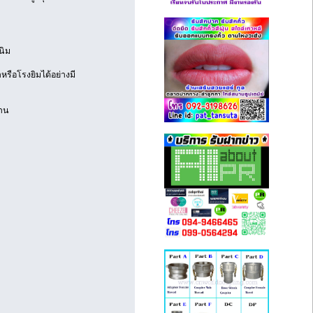
นิม
รือโรงยิมได้อย่างมี
งาน