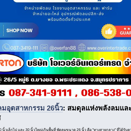
ลมอุตสาหกรรม 26นิ้ว
: สมดุลแห่งพลังลมแ
ศ
ิ้วเล็กไป และ 30 นิ้วใหญ่เกินพื้นที่ พัดลมขนาด 26 นิ้ว คือ "ทางสายกลาง" ที่ได้รั