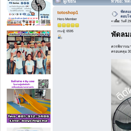
ผู้เขียน
หัวข้อ: พั
พัดลมอ
totoshop1
ตอบโจ
Hero Member
«
เมื่อ:
วันที่ 2
กระทู้: 6595
พัดลมอ
ควรพิจารณาจ
ครอบคลุม 30 