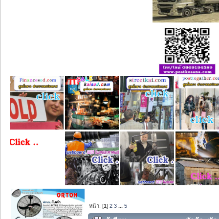
หน้า: [
1
]
2
3
...
5