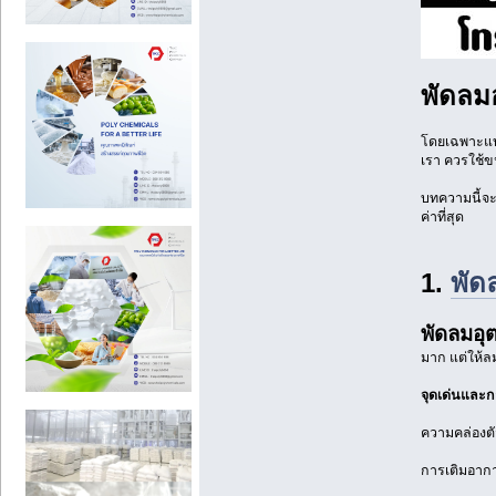
พัดลมอ
โดยเฉพาะแบร
เรา ควรใช้ขน
บทความนี้จะพ
ค่าที่สุด
1.
พัด
พัดลมอุ
มาก แต่ให้ล
จุดเด่นและก
ความคล่องตัว
การเติมอากา