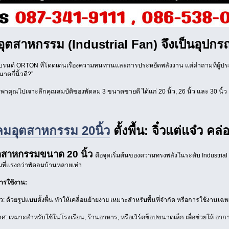
ุตสาหกรรม (Industrial Fan) จึงเป็นอุปกรณ์
นด์ ORTON ที่โดดเด่นเรื่องความทนทานและการประหยัดพลังงาน แต่คำถามที่ผู้ประก
าดกี่นิ้วดี?”
าคุณไปเจาะลึกคุณสมบัติของพัดลม 3 ขนาดขายดี ได้แก่ 20 นิ้ว, 26 นิ้ว และ 30 นิ้ว เพื
ลมอุตสาหกรรม 20นิ้ว
ตั้งพื้น: จิ๋วแต่แจ๋ว คล่
ตสาหกรรมขนาด 20 นิ้ว
คือจุดเริ่มต้นของความทรงพลังในระดับ Industria
มที่แรงกว่าพัดลมบ้านหลายเท่า
ารใช้งาน:
: ด้วยรูปแบบตั้งพื้น ทำให้เคลื่อนย้ายง่าย เหมาะสำหรับพื้นที่จำกัด หรือการใช้งานเฉพ
ศ: เหมาะสำหรับใช้ในโรงเรียน, ร้านอาหาร, หรือเวิร์คช็อปขนาดเล็ก เพื่อช่วยให้ อา