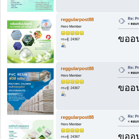
Re: Pr
reggularpost88
«
ตอบกล
Hero Member
ขออน
กระทู้: 24367
Re: Pr
reggularpost88
«
ตอบกล
Hero Member
ขออน
กระทู้: 24367
Re: Pr
reggularpost88
«
ตอบกล
Hero Member
ขออน
กระทู้: 24367