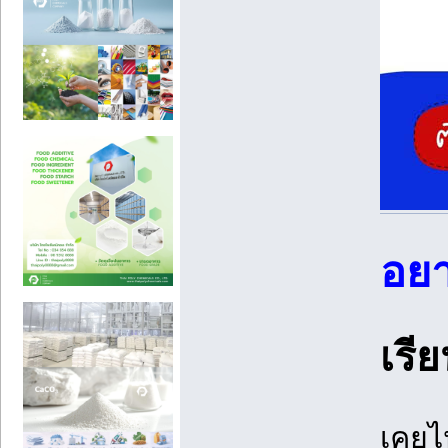
อยา
เรี
เคยไห