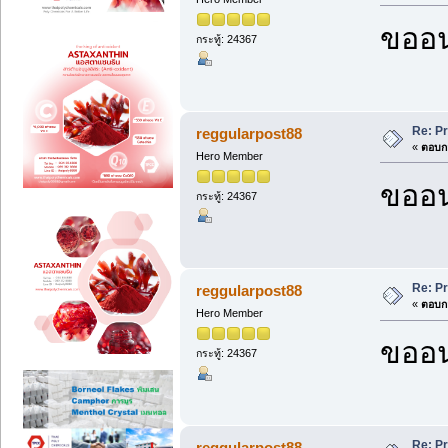
ขออน
กระทู้: 24367
Re: Pr
reggularpost88
«
ตอบกล
Hero Member
ขออน
กระทู้: 24367
Re: Pr
reggularpost88
«
ตอบกล
Hero Member
ขออน
กระทู้: 24367
Re: Pr
reggularpost88