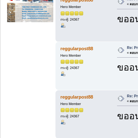
«
ตอบกล
Hero Member
ขออน
กระทู้: 24367
Re: Pr
reggularpost88
«
ตอบกล
Hero Member
ขออน
กระทู้: 24367
Re: Pr
reggularpost88
«
ตอบกล
Hero Member
ขออน
กระทู้: 24367