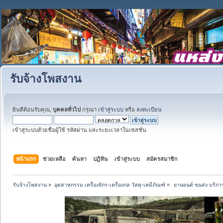
รับจ้างโพสงาน
ยินดีต้อนรับคุณ,
บุคคลทั่วไป
กรุณา
เข้าสู่ระบบ
หรือ
ลงทะเบียน
เข้าสู่ระบบด้วยชื่อผู้ใช้ รหัสผ่าน และระยะเวลาในเซสชั่น
หน้าแรก
ช่วยเหลือ
ค้นหา
ปฏิทิน
เข้าสู่ระบบ
สมัครสมาชิก
รับจ้างโพสงาน
»
อุตสาหกรรม เครื่องจักร-เครื่องกล วัสดุ-เคมีภัณฑ์
»
 ยานยนต์ ขนส่ง บริการ