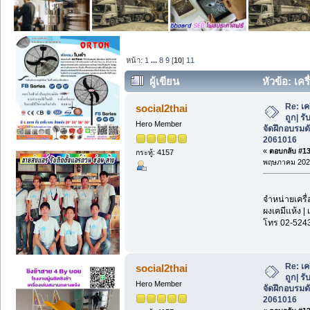
หน้า:
1
...
8
9
[
10
]
11
ผู้เขียน
หัวข้อ: เคร
จัดฝึกอบรมดับเพลิง โทร 089-2061016 (อ่
Re: เค
social2thai
ถูก| รั
Hero Member
จัดฝึกอบรมด
2061016
«
ตอบกลับ #135
กระทู้: 4157
พฤษภาคม 2026
จำหน่ายเครื่
ผงเคมีแห้ง | 
โทร 02-524
Re: เค
social2thai
ถูก| รั
Hero Member
จัดฝึกอบรมด
2061016