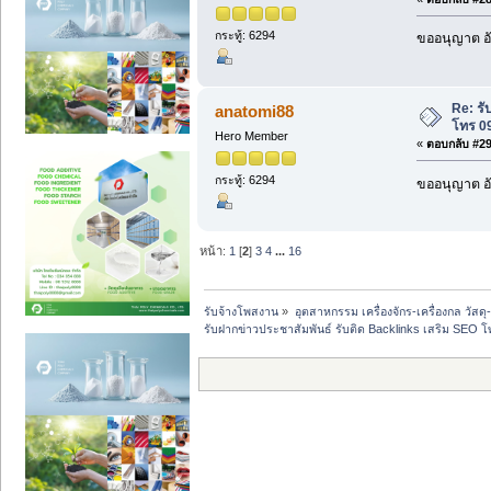
กระทู้: 6294
ขออนุญาต อั
Re: รั
anatomi88
โทร 0
Hero Member
«
ตอบกลับ #29 
กระทู้: 6294
ขออนุญาต อั
หน้า:
1
[
2
]
3
4
...
16
รับจ้างโพสงาน
»
อุตสาหกรรม เครื่องจักร-เครื่องกล วัสดุ
รับฝากข่าวประชาสัมพันธ์ รับติด Backlinks เสริม SEO