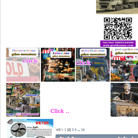
หน้า:
1
[
2
]
3
4
...
16