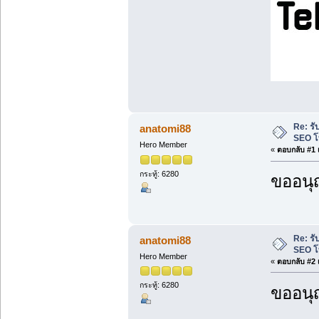
Re: รั
anatomi88
SEO โ
Hero Member
«
ตอบกลับ #1 เ
กระทู้: 6280
ขออนุ
Re: รั
anatomi88
SEO โ
Hero Member
«
ตอบกลับ #2 เ
กระทู้: 6280
ขออนุ