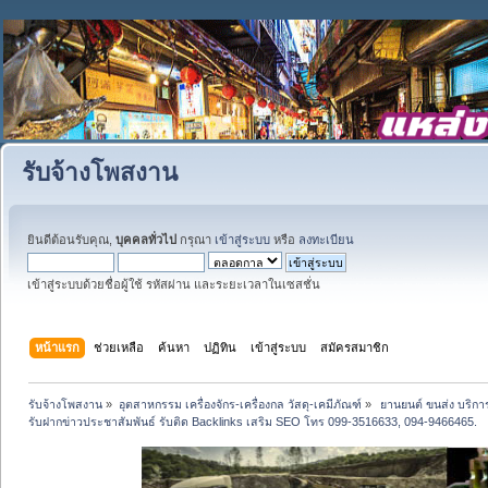
รับจ้างโพสงาน
ยินดีต้อนรับคุณ,
บุคคลทั่วไป
กรุณา
เข้าสู่ระบบ
หรือ
ลงทะเบียน
เข้าสู่ระบบด้วยชื่อผู้ใช้ รหัสผ่าน และระยะเวลาในเซสชั่น
หน้าแรก
ช่วยเหลือ
ค้นหา
ปฏิทิน
เข้าสู่ระบบ
สมัครสมาชิก
รับจ้างโพสงาน
»
อุตสาหกรรม เครื่องจักร-เครื่องกล วัสดุ-เคมีภัณฑ์
»
 ยานยนต์ ขนส่ง บริการ
รับฝากข่าวประชาสัมพันธ์ รับติด Backlinks เสริม SEO โทร 099-3516633, 094-9466465.