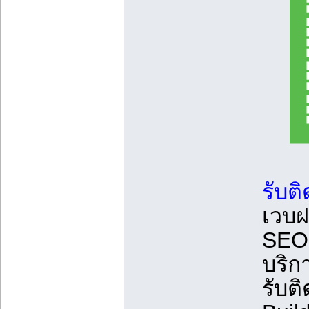
รับต
เวบฝ
SEO 
บริก
รับต