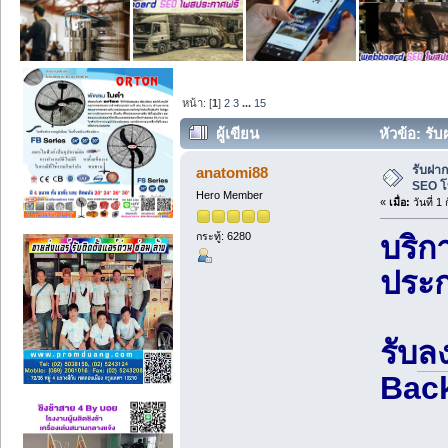
หน้า: [
1
]
2
3
...
15
ผู้เขียน
หัวข้อ: รั
(อ่าน 7297 ครั้ง)
รับฝาก
anatomi88
SEO โ
Hero Member
«
เมื่อ:
วันที่ 1
กระทู้: 6280
บริก
ประก
รับ
ล
Back