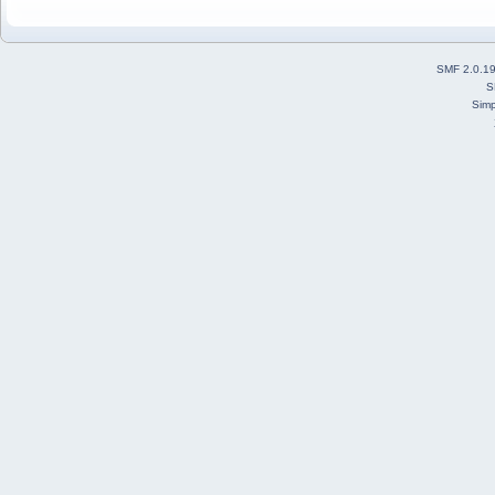
SMF 2.0.1
S
Simp