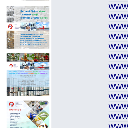
www.
www.
www.
www.
www.
www.
www.
www.
www.
www.
www.
www
www.