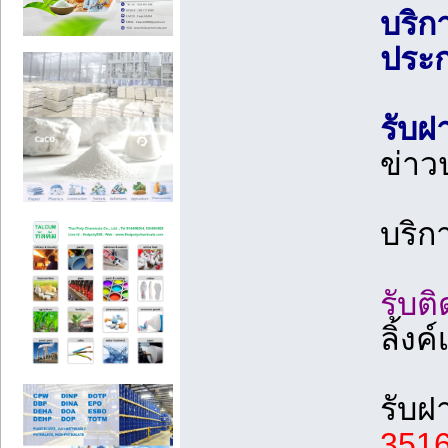
บริก
ประก
รับฝ
ข่าว
บริก
รับติ
ลิ้งค
รับฝ
351