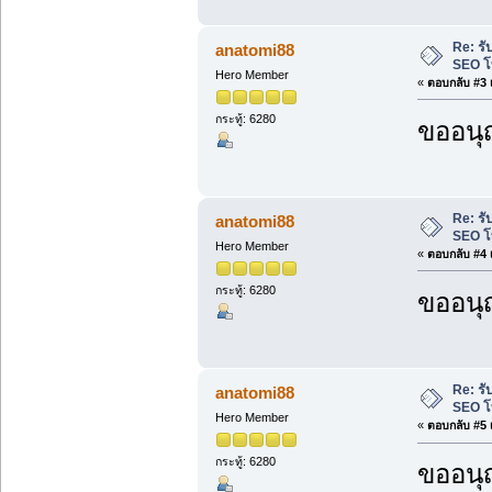
Re: รั
anatomi88
SEO โ
Hero Member
«
ตอบกลับ #3 เ
กระทู้: 6280
ขออนุ
Re: รั
anatomi88
SEO โ
Hero Member
«
ตอบกลับ #4 เ
กระทู้: 6280
ขออนุ
Re: รั
anatomi88
SEO โ
Hero Member
«
ตอบกลับ #5 เ
กระทู้: 6280
ขออนุ