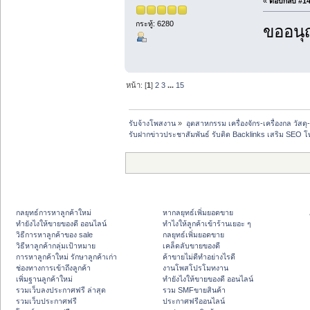
«
ตอบกลับ #14 
กระทู้: 6280
ขออนุ
หน้า: [
1
]
2
3
...
15
รับจ้างโพสงาน
»
อุตสาหกรรม เครื่องจักร-เครื่องกล วัสดุ
รับฝากข่าวประชาสัมพันธ์ รับติด Backlinks เสริม SEO
กลยุทธ์การหาลูกค้าใหม่
หากลยุทธ์เพิ่มยอดขาย
ทํายังไงให้ขายของดี ออนไลน์
ทําไงให้ลูกค้าเข้าร้านเยอะ ๆ
วิธีการหาลูกค้าของ sale
กลยุทธ์เพิ่มยอดขาย
วิธีหาลูกค้ากลุ่มเป้าหมาย
เคล็ดลับขายของดี
การหาลูกค้าใหม่ รักษาลูกค้าเก่า
ค้าขายไม่ดีทำอย่างไรดี
ช่องทางการเข้าถึงลูกค้า
งานโพสโปรโมทงาน
เพิ่มฐานลูกค้าใหม่
ทํายังไงให้ขายของดี ออนไลน์
รวมเว็บลงประกาศฟรี ล่าสุด
รวม SMFขายสินค้า
รวมเว็บประกาศฟรี
ประกาศฟรีออนไลน์