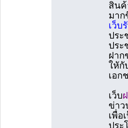
สินค้
มากข
เว็บ
ประช
ประช
ฝากข
ใหัก
เอก
เว็บ
ฝ
ข่าว
เพื่
ประโ