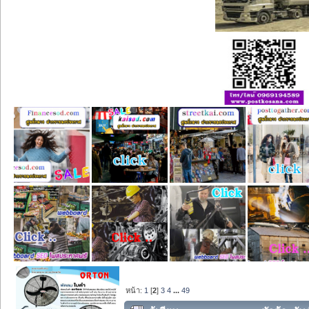
หน้า:
1
[
2
]
3
4
...
49