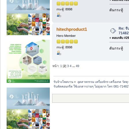
กระทู้: 8998
ดันกระทู้
Re: รั
hitechproduct1
71482
Hero Member
«
ตอบกลับ #29 
กระทู้: 8998
ดันกระทู้
หน้า:
1
[
2
]
3
4
...
49
รับจ้างโพสงาน
»
อุตสาหกรรม เครื่องจักร-เครื่องกล วัสดุ
รับตัดคอนกรีต ใช้เอกสารง่ายๆ ไม่ยุ่งยาก โทร 081-71