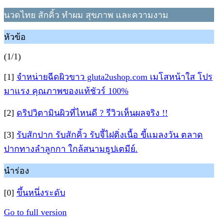
นวดไทย สักคิ้ว ทำผม สุขภาพ และความงาม
หัวข้อ
(1/1)
[1]
จำหน่ายฉีดผิวขาว gluta2ushop.com เมโสหน้าใส โปร
มาแรง คุณภาพของแท้ชัวร์ 100%
[2]
ดริปวิตามินผิวที่ไหนดี ? รีวิวเห็นผลจริง !!
[3]
รับสักปาก รับสักคิ้ว รับจี้ไฝติ่งเนื้อ ขี้แมลงวัน ตลาด
ปากทางลำลูกกา ใกล้สนามธูปเตมีย์.
นำร่อง
[0]
ขึ้นหนึ่งระดับ
Go to full version