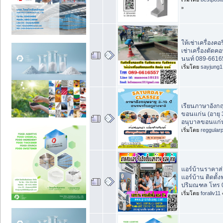
»
ให้เช่าเครื่องคอริ
เช่าเครื่องตัดค
นนท์ 089-6616
เริ่มโดย
sayjung1
เรียนภาษาอังกฤ
ขอนแก่น (อายุ 3-
อนุบาลขอนแก่น
เริ่มโดย
reggular
แอร์บ้านราคาส่
แอร์บ้าน ติดตั้ง
ปริมณฑล โทร 
เริ่มโดย
foraliv11