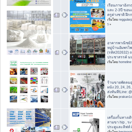
เรียนภาษาอังกฤ
และ 2-3ปี ขอนแ
ครูต่างชาติ ฝึก
เริ่มโดย
reggular
5
»
อาคารพาณิชย์3ช
หมู่บ้านอัมพรไ
(รหัส202632) ถ
ประชาสรรค์ นน
เริ่มโดย
homeline
ร้านขายพัดลม
ผนัง 20, 24, 26,
ส่งทันที!Line: 
เริ่มโดย
prakan1
เครื่องกั้นทางเดิน
สามขา hip , ร
ประตูและลิฟท์ ต
เริ่มโดย
bestpost