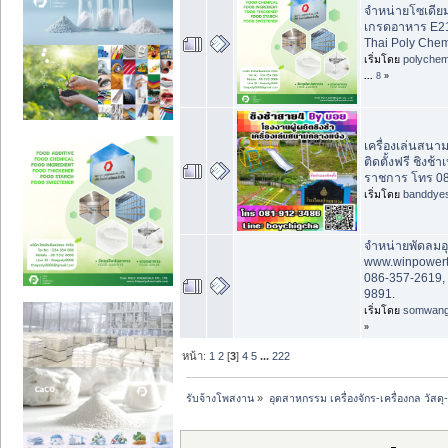
จำหน่ายโซเดีย
เกรดอาหาร E21
Thai Poly Chem
เริ่มโดย
polychem
...
8
»
เครื่องเล่นสนา
ติดตั้งฟรี ชิงช้
ราชการ โทร 0
เริ่มโดย
banddye
จำหน่ายพัดลม
www.winpowert
086-357-2619,
9891.
เริ่มโดย
somwan
»
หน้า:
1
2
[
3
]
4
5
...
222
รับจ้างโพสงาน
»
อุตสาหกรรม เครื่องจักร-เครื่องกล วัสดุ