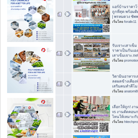
แอร์บ้านราคาโ
ถูกที่สุด พร้อมติด
| พรหมดวง ซัพ
เริ่มโดย
foraliv11
รับเจาะเสาเข็ม
ราคาเป็นกันเอง
เสาเข็มเจาะ.ne
เริ่มโดย
promotio
วิตามินอาหารเส
ลดผลข้างเคียงท
เสริมคนทำคีโม อ
เริ่มโดย
anatomi8
เลือกให้ถูก! ง
vs งานตัดคอนก
ไหนให้เหมาะก
เริ่มโดย
hitechpr