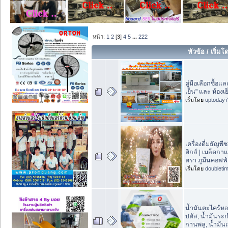
หน้า:
1
2
[
3
]
4
5
...
222
หัวข้อ
/
เริ่มโ
คู่มือเลือกซื้อแ
เย็น" และ ห้องเ
เริ่มโดย
uptoday
เครื่องดื่มธัญพื
ติกส์ | เมล็ดก
ตรา ภูมีนคอฟฟ์
เริ่มโดย
doubleti
น้ำมันตะไคร้หอม
ปตัส, น้ำมันระก
กานพลู, น้ำมันเ