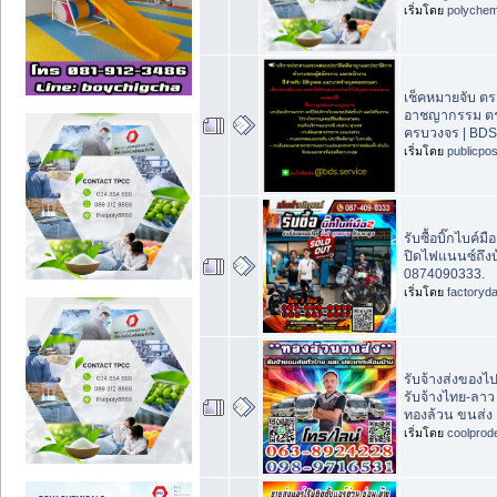
เริ่มโดย
polychem
เช็คหมายจับ ตร
อาชญากรรม ต
ครบวงจร | BDS
เริ่มโดย
publicpo
รับซื้อบิ๊กไบค์ม
ปิดไฟแนนซ์ถึงบ
0874090333.
เริ่มโดย
factoryd
รับจ้างส่งของไ
รับจ้างไทย-ลา
ทองล้วน ขนส่ง
เริ่มโดย
coolprod