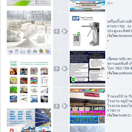
12
»
เครื่องกั้นทางเดิน
สามขา hip , ร
ประตูและลิฟท์ ต
เริ่มโดย
bestpost
»
เช็คหมายจับ ต
ทราบผลทันที ปร
โทร: 083-789-
เริ่มโดย
publicpo
»
ร้านแอร์บ้าน รั
โรงงาน หมู่บ้า
โรงแรม คอนโด 
ราชการ
เริ่มโดย
foraliv11