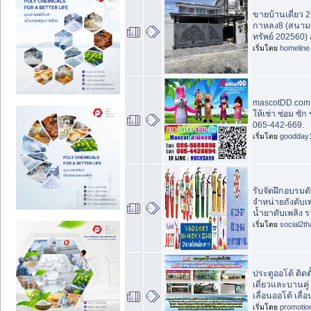
ขายบ้านเดี่ยว 2
กาหลง8 (สนามบ
ทรัพย์ 202560) 
เริ่มโดย
homeline
mascotDD.com
ให้เช่า ซ่อม ซั
065-442-669.
เริ่มโดย
goodday
รับจัดฝึกอบรมดั
จำหน่ายถังดับเพ
น้ำยาดับเพลิง
เริ่มโดย
social2th
ประตูออโต้ ติดตั
เดี่ยวและบานคู
เลื่อนออโต้ เลื่
เริ่มโดย
promotio