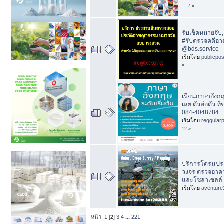
...
7
»
รับเช็คหมายจับ
#รับตรวจคดีอาญ
@bds.service
เริ่มโดย
publicpo
»
เรียนภาษาอังกฤ
เลย ตัวต่อตัว ท
084-4048784.
เริ่มโดย
reggular
12
»
บริการโดรนปร
วงจร ตรวจอาคา
และโซล่าเซลล์ |
เริ่มโดย
aventure
หน้า:
1
[
2
]
3
4
...
221