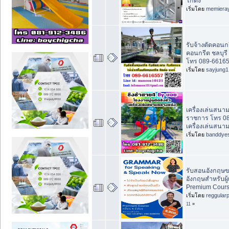
โกดัง
เริ่มโดย
memiera
รับจ้างตัดคอนก
คอนกรีต ชลบุรี
โทร 089-66165
เริ่มโดย
sayjung1
เครื่องเล่นสนา
ราชการ โทร 0
เครื่องเล่นสนา
เริ่มโดย
banddye
รับสอนอังกฤษข
อังกฤษสำหรับผู้เ
Premium Course
เริ่มโดย
reggular
11
»