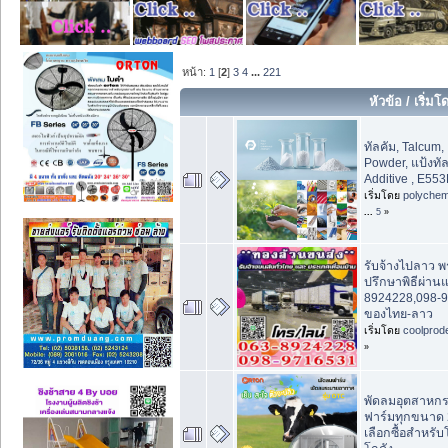
หน้า:
1
[
2
]
3
4
...
221
หัวข้อ
/
เริ่มโ
ทัลคัม, Talcum, 
Powder, แป้งทัล
Additive , E55
เริ่มโดย
polychem
...
5
»
รับจ้างไปลาว พ
ปรึกษาพิธีผ่าน
8924228,098-9
ของไทย-ลาว
เริ่มโดย
coolprod
»
พัดลมอุตสาหก
ฟาร์มทุกขนาด 20
เลือกซื้อสำหร