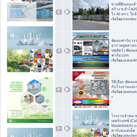
ขายที่ดินถมแล้ว
สร้าง ซ.ลำโพ39
ไร่ 46 ตรว. ใก
เริ่มโดย
homeline
พัดลมฟาร์ม ร
อากาศอุตสาห
ปศุสัตว์ | พัดล
ฟาร์ม.com
เริ่มโดย
prakardt
วิธีเลือก พัดลม
กับโรงงานและ
เริ่มโดย
landmar
»
โรงงานจำหน่า
เตอร์แบทช์ (Ca
Masterbatch) แ
คาร์บอเนตเม็ด
เริ่มโดย
polychem