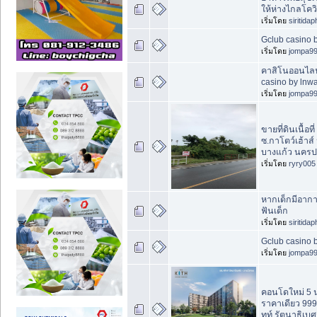
ให้ห่างไกลโควิ
เริ่มโดย
siritida
Gclub casino 
เริ่มโดย
jompa9
คาสิโนออนไลน
casino by lnw
เริ่มโดย
jompa9
ขายที่ดินเนื้อที
ซ.กาโตว์เฮ้าส์
บางแก้ว นครปฐ
เริ่มโดย
ryry005
หากเด็กมีอากา
ฟันเด็ก
เริ่มโดย
siritida
Gclub casino 
เริ่มโดย
jompa9
คอนโดใหม่ 5 น
ราคาเดียว 999
ทท์ รัตนาธิเบศ