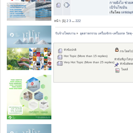
กายยังไง ช่วย
เบิร์นไขมัน
เริ่มโดย
siritida
หน้า: [
1
]
2
3
...
222
รับจ้างโพสงาน
»
อุตสาหกรรม เครื่องจักร-เครื่องกล วัสดุ
หัวข้อปกติ
กระโดดไป
Hot Topic (More than 15 replies)
หัวข้อที่ถูกใส่
Very Hot Topic (More than 25 replies)
หัวข้อติดห
โพลล์