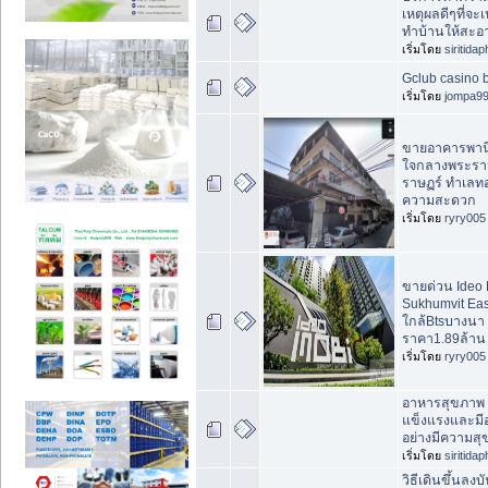
เหตุผลดีๆที่จะเป
ทำบ้านให้สะอา
เริ่มโดย
siritida
Gclub casino 
เริ่มโดย
jompa9
ขายอาคารพานิช
ใจกลางพระราม
ราษฏร์ ทำเลทอ
ความสะดวก
เริ่มโดย
ryry005
ขายด่วน Ideo
Sukhumvit Eas
ใกล้Btsบางนา 
ราคา1.89ล้าน 
เริ่มโดย
ryry005
อาหารสุขภาพ ช่
แข็งแรงและมีอ
อย่างมีความสุ
เริ่มโดย
siritida
วิธีเดินขึ้นลง