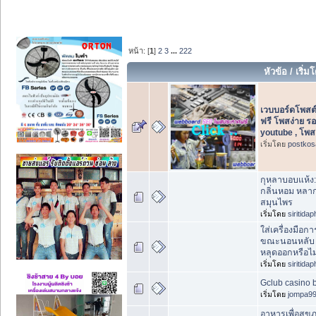
หน้า: [
1
]
2
3
...
222
หัวข้อ
/
เริ่ม
เวบบอร์ดโพสต
ฟรี โพสง่าย ร
youtube , โพส
เริ่มโดย
postkos
กุหลาบอบแห้ง
กลิ่นหอม หลากสี
สมุนไพร
เริ่มโดย
siritida
ใส่เครื่องมือ
ขณะนอนหลับ เ
หลุดออกหรือไม
เริ่มโดย
siritida
Gclub casino 
เริ่มโดย
jompa9
อาหารเพื่อสุข