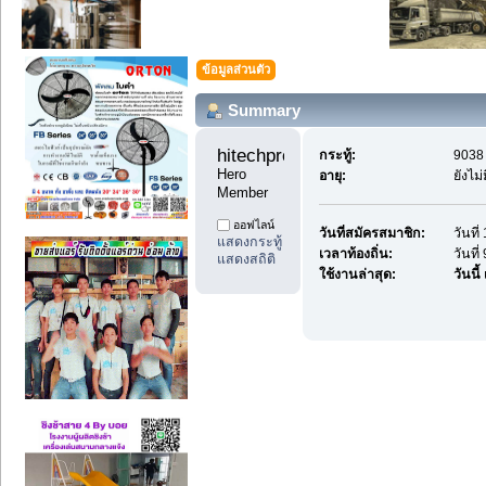
ข้อมูลส่วนตัว
Summary
hitechproduct1 
กระทู้:
9038 
Hero 
อายุ:
ยังไม
Member
ออฟไลน์
วันที่สมัครสมาชิก:
วันที
แสดงกระทู้
เวลาท้องถิ่น:
วันที
แสดงสถิติ
ใช้งานล่าสุด:
วันนี้