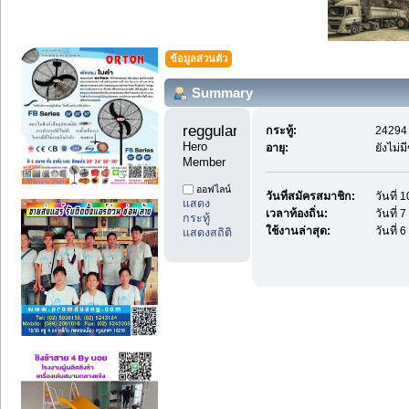
ข้อมูลส่วนตัว
Summary
reggularpost88 
กระทู้:
24294 
Hero 
อายุ:
ยังไม่
Member
ออฟไลน์
วันที่สมัครสมาชิก:
วันที่
แสดง
เวลาท้องถิ่น:
วันที่
กระทู้
ใช้งานล่าสุด:
วันที่
แสดงสถิติ