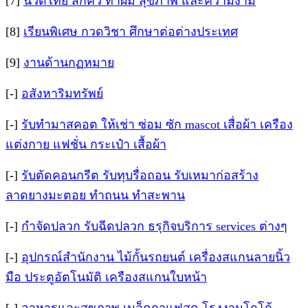
[7]
นวดไทย สักคิ้ว ทำผม สุขภาพ และความงาม
[8]
เรียนพิเศษ กวดวิชา ศึกษาต่อต่างประเทศ
[9]
งานด้านกฏหมาย
[-]
อสังหาริมทรัพย์
[-]
รับทำมาสคอต ให้เช่า ซ่อม ซัก mascot เสื่อผ้า เครือง
แต่งกาย แฟชั่น กระเป๋า เสื้อผ้า
[-]
รับตัดคอนกรีต รับทุบรื่อถอน รับเหมาก่อสร้าง
ลาดยางมะตอย ทำถนน ทำสะพาน
[-]
กำจัดปลวก รับฉีดปลวก ธรุกิจบริการ services ต่างๆ
[-]
อุปกรณ์สำนักงาน ไม้กั้นรถยนต์ เครื่องสแกนลายนิ้ว
มือ ประตูอัตโนมัติ เครืองสแกนใบหน้า