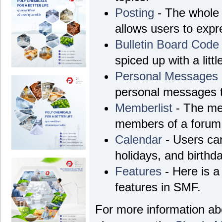
Posting
- The whole 
allows users to exp
Bulletin Board Code
spiced up with a litt
Personal Messages
personal messages t
Memberlist
- The mem
members of a forum
Calendar
- Users can
holidays, and birthd
Features
- Here is a 
features in SMF.
For more information a