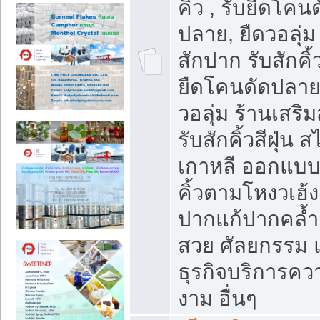
คิ้ว , รับยืดโคน
ปลาย, ยืดวอลุ่ม 
สักปาก รับสักคิ้
ยืดโคนดัดปลาย,
วอลุ่ม ร้านเสริ
รับสักคิ้วสีฝุ่น ส
เกาหลี ออกแบ
คิ้วตามโหงวเฮ้ง
ปากแก้ปากคล้ำ
สวย ศัลยกรรม 
ธุรกิจบริการคว
งาม อื่นๆ