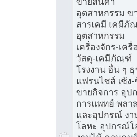
ขายสินค้า
อุตสาหกรรม ข
สารเคมี เคมีภั
อุตสาหกรรม
เครื่องจักร-เครื
วัสดุ-เคมีภัณฑ์
โรงงาน อื่น ๆ ธุ
แฟรนไชส์ เซ้ง-ซ
ขายกิจการ อุป
การแพทย์ พลาส
และอุปกรณ์ งา
โลหะ อุปกรณ์โ