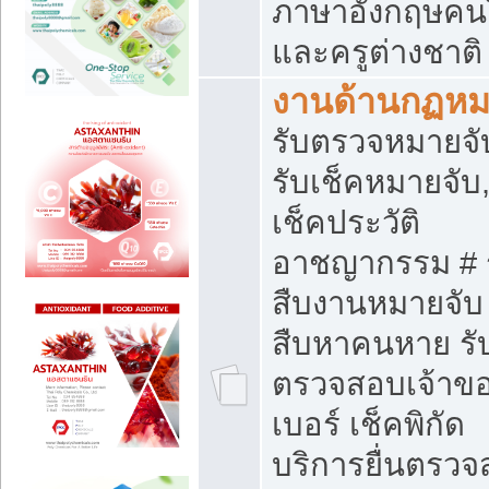
ภาษาอังกฤษคน
และครูต่างชาติ
งานด้านกฏห
รับตรวจหมายจั
รับเช็คหมายจับ,
เช็คประวัติ
อาชญากรรม # 
สืบงานหมายจับ 
สืบหาคนหาย รั
ตรวจสอบเจ้าข
เบอร์ เช็คพิกัด
บริการยื่นตรว