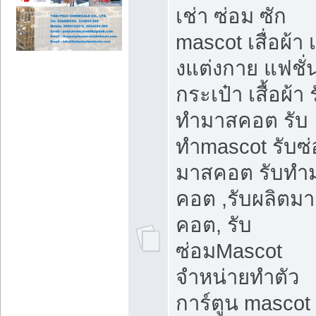
เช่า ซ่อม ซัก
mascot เสื่อผ้า 
งแต่งกาย แฟชั่
กระเป๋า เสื้อผ้า 
ทำมาสคอต รับ
ทำmascot รับซ
มาสคอต รับทำ
คอต ,รับผลิตม
คอต, รับ
ซ่อมMascot
จำหน่ายทำตัว
การ์ตูน mascot 