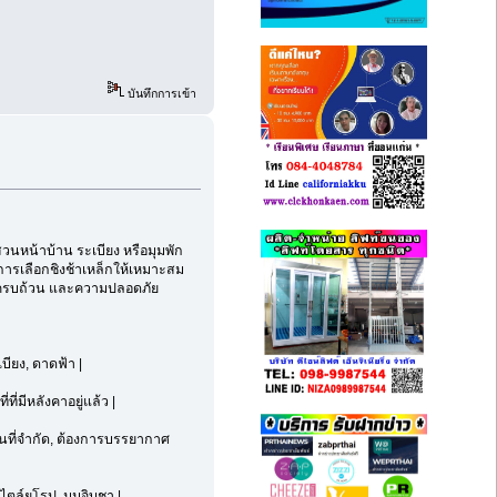
บันทึกการเข้า
สวนหน้าบ้าน ระเบียง หรือมุมพัก
การเลือกชิงช้าเหล็กให้เหมาะสม
ที่ครบถ้วน และความปลอดภัย
บียง, ดาดฟ้า |
ที่มีหลังคาอยู่แล้ว |
ื้นที่จำกัด, ต้องการบรรยากาศ
ไตล์ยุโรป, มุมจิบชา |