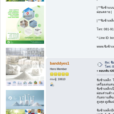
| **ชิงช้าแบ
ผ่อนคลาย |
| **ชิงช้าเห
โทร: 081-91
* Line ID: b
www.ชิงช้าเห
Re: ชิ
banddyes1
โทร: 
Hero Member
«
ตอบกลับ #20 
กระทู้: 10610
ชิงช้าเหล็ก
เครื่องเล่นส
ชิงช้าเหล็กเ
ผ่อนส่วนตัว
กับสถานที่ข
สูงสุด ดูเพิ
ชิงช้าเหล็กม