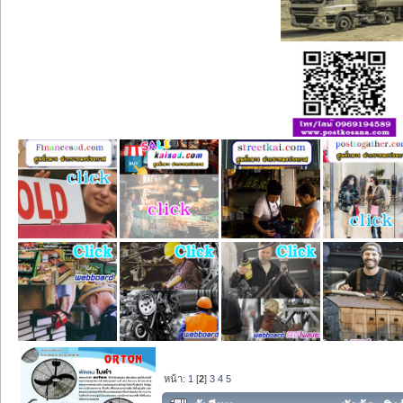
หน้า:
1
[
2
]
3
4
5