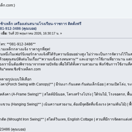
ล็ก.com:)
งช้าเหล็ก เครื่องเล่นสนามโรงเรียน-ราชการ ติดตั้งฟรี
081-912-3486 (คุณบอย)
เมื่อ:
วันที่ 20 พฤษภาคม 2026, 16:30:17 น. »
 โทร: **081-912-3486**
นามเหล็กกลางแจ้ง ราคาถูกที่สุด!
ป็นหนึ่งในเฟอร์นิเจอร์กลางแจ้งที่ได้รับความนิยมอย่างสูง ไม่ว่าจะเป็นการจัดวางไว้ใน
 ด้วยคุณสมบัติเด่นในเรื่อง**ความแข็งแรงทนทาน** และอายุการใช้งานที่ยาวนาน แต่
องเรานั้นต้องพิจารณาจากหลายปัจจัย เพื่อให้ได้ทั้งความสวยงาม ฟังก์ชันการใช้งาน
่มเติม*www.ชิงช้าเหล็ดก.com
ีหลายรูปแบบให้เลือก
หลังคา(Porch Swing with Canopy)** | มีร่มเงา กันแดด กันฝนเล็กน้อย | สวนเปิดโล่ง, ระเ
มีหลังคา (A-Frame Swing)** | สไตล์มินิมอล, โครงสร้างโปร่ง | ใต้ร่มไม้, โรงจอดรถ, พื้นที่
บแขวน (Hanging Swing)** | เน้นความสวยงาม, ต้องมีจุดยึดที่แข็งแรง (คาน/ต้นไม้) | พ
ล็กดัด (Wrought Iron Swing)** | สไตล์วินเทจ, English Cottage | สวนที่มีการจัดตกแต่งส
23486 (คุณบอย)