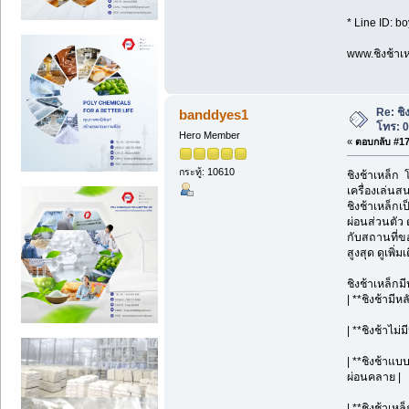
* Line ID: b
www.ชิงช้าเห
Re: ชิ
banddyes1
โทร: 
Hero Member
«
ตอบกลับ #17 
กระทู้: 10610
ชิงช้าเหล็ก
เครื่องเล่นส
ชิงช้าเหล็กเ
ผ่อนส่วนตัว
กับสถานที่ข
สูงสุด ดูเพิ
ชิงช้าเหล็กม
| **ชิงช้ามี
| **ชิงช้าไม่
| **ชิงช้าแบ
ผ่อนคลาย |
| **ชิงช้าเห