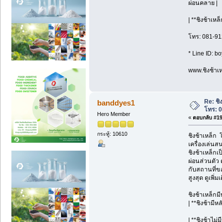
ผ่อนคลาย |
| **ชิงช้าเห
โทร: 081-91
* Line ID: b
www.ชิงช้าเห
Re: ชิ
banddyes1
โทร: 
Hero Member
«
ตอบกลับ #19 
กระทู้: 10610
ชิงช้าเหล็ก
เครื่องเล่นส
ชิงช้าเหล็กเ
ผ่อนส่วนตัว
กับสถานที่ข
สูงสุด ดูเพิ
ชิงช้าเหล็กม
| **ชิงช้ามี
| **ชิงช้าไม่