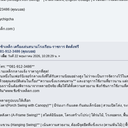
23486 (คุณบอย)
oychigcha
ล็ก.com:)
งช้าเหล็ก เครื่องเล่นสนามโรงเรียน-ราชการ ติดตั้งฟรี
081-912-3486 (คุณบอย)
เมื่อ:
วันที่ 22 พฤษภาคม 2026, 10:28:29 น. »
 โทร: **081-912-3486**
นามเหล็กกลางแจ้ง ราคาถูกที่สุด!
ป็นหนึ่งในเฟอร์นิเจอร์กลางแจ้งที่ได้รับความนิยมอย่างสูง ไม่ว่าจะเป็นการจัดวางไว้ใน
 ด้วยคุณสมบัติเด่นในเรื่อง**ความแข็งแรงทนทาน** และอายุการใช้งานที่ยาวนาน แต่
องเรานั้นต้องพิจารณาจากหลายปัจจัย เพื่อให้ได้ทั้งความสวยงาม ฟังก์ชันการใช้งาน
่มเติม*www.ชิงช้าเหล็ดก.com
ีหลายรูปแบบให้เลือก
หลังคา(Porch Swing with Canopy)** | มีร่มเงา กันแดด กันฝนเล็กน้อย | สวนเปิดโล่ง, ระเ
มีหลังคา (A-Frame Swing)** | สไตล์มินิมอล, โครงสร้างโปร่ง | ใต้ร่มไม้, โรงจอดรถ, พื้นที่
บแขวน (Hanging Swing)** | เน้นความสวยงาม, ต้องมีจุดยึดที่แข็งแรง (คาน/ต้นไม้) | พ