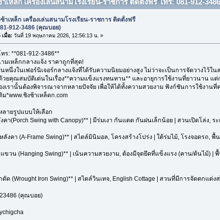
ช้าเหล็ก เครื่องเล่นสนามโรงเรียน-ราชการ ติดตั้งฟรี โทร: 081-912-3486
งช้าเหล็ก เครื่องเล่นสนามโรงเรียน-ราชการ ติดตั้งฟรี
081-912-3486 (คุณบอย)
เมื่อ:
วันที่ 19 พฤษภาคม 2026, 12:56:13 น. »
 โทร: **081-912-3486**
นามเหล็กกลางแจ้ง ราคาถูกที่สุด!
ป็นหนึ่งในเฟอร์นิเจอร์กลางแจ้งที่ได้รับความนิยมอย่างสูง ไม่ว่าจะเป็นการจัดวางไว้ใน
 ด้วยคุณสมบัติเด่นในเรื่อง**ความแข็งแรงทนทาน** และอายุการใช้งานที่ยาวนาน แต่
องเรานั้นต้องพิจารณาจากหลายปัจจัย เพื่อให้ได้ทั้งความสวยงาม ฟังก์ชันการใช้งาน
่มเติม*www.ชิงช้าเหล็ดก.com
ีหลายรูปแบบให้เลือก
หลังคา(Porch Swing with Canopy)** | มีร่มเงา กันแดด กันฝนเล็กน้อย | สวนเปิดโล่ง, ระเ
มีหลังคา (A-Frame Swing)** | สไตล์มินิมอล, โครงสร้างโปร่ง | ใต้ร่มไม้, โรงจอดรถ, พื้นที่
บแขวน (Hanging Swing)** | เน้นความสวยงาม, ต้องมีจุดยึดที่แข็งแรง (คาน/ต้นไม้) | พ
ล็กดัด (Wrought Iron Swing)** | สไตล์วินเทจ, English Cottage | สวนที่มีการจัดตกแต่งส
23486 (คุณบอย)
oychigcha