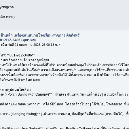
oychigcha
ล็ก.com:)
งช้าเหล็ก เครื่องเล่นสนามโรงเรียน-ราชการ ติดตั้งฟรี
081-912-3486 (คุณบอย)
เมื่อ:
วันที่ 21 พฤษภาคม 2026, 23:00:13 น. »
 โทร: **081-912-3486**
นามเหล็กกลางแจ้ง ราคาถูกที่สุด!
ป็นหนึ่งในเฟอร์นิเจอร์กลางแจ้งที่ได้รับความนิยมอย่างสูง ไม่ว่าจะเป็นการจัดวางไว้ใน
 ด้วยคุณสมบัติเด่นในเรื่อง**ความแข็งแรงทนทาน** และอายุการใช้งานที่ยาวนาน แต่
องเรานั้นต้องพิจารณาจากหลายปัจจัย เพื่อให้ได้ทั้งความสวยงาม ฟังก์ชันการใช้งาน
่มเติม*www.ชิงช้าเหล็ดก.com
ีหลายรูปแบบให้เลือก
หลังคา(Porch Swing with Canopy)** | มีร่มเงา กันแดด กันฝนเล็กน้อย | สวนเปิดโล่ง, ระเ
มีหลังคา (A-Frame Swing)** | สไตล์มินิมอล, โครงสร้างโปร่ง | ใต้ร่มไม้, โรงจอดรถ, พื้นที่
บแขวน (Hanging Swing)** | เน้นความสวยงาม, ต้องมีจุดยึดที่แข็งแรง (คาน/ต้นไม้) | พ
ล็กดัด (Wrought Iron Swing)** | สไตล์วินเทจ, English Cottage | สวนที่มีการจัดตกแต่งส