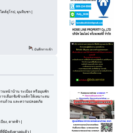
ไตล์ยุโรป, มุมจิบชา |
บันทึกการเข้า
สวนหน้าบ้าน ระเบียง หรือมุมพัก
การเลือกชิงช้าเหล็กให้เหมาะสม
ที่ครบถ้วน และความปลอดภัย
บียง, ดาดฟ้า |
ที่มีหลังคาอยู่แล้ว |