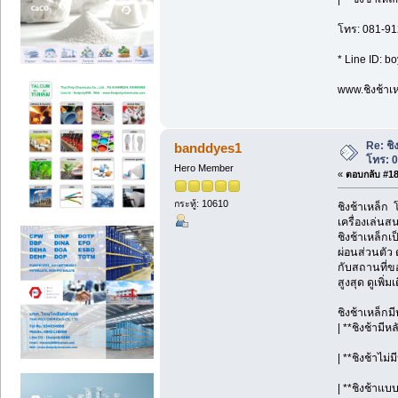
โทร: 081-91
* Line ID: b
www.ชิงช้าเห
Re: ชิ
banddyes1
โทร: 
Hero Member
«
ตอบกลับ #18 
กระทู้: 10610
ชิงช้าเหล็ก
เครื่องเล่นส
ชิงช้าเหล็กเ
ผ่อนส่วนตัว
กับสถานที่ข
สูงสุด ดูเพิ
ชิงช้าเหล็กม
| **ชิงช้ามี
| **ชิงช้าไม่
| **ชิงช้าแบ