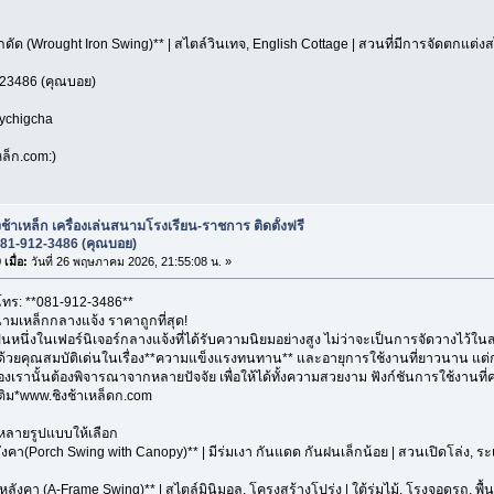
ล็กดัด (Wrought Iron Swing)** | สไตล์วินเทจ, English Cottage | สวนที่มีการจัดตกแต่งส
23486 (คุณบอย)
oychigcha
ล็ก.com:)
งช้าเหล็ก เครื่องเล่นสนามโรงเรียน-ราชการ ติดตั้งฟรี
081-912-3486 (คุณบอย)
เมื่อ:
วันที่ 26 พฤษภาคม 2026, 21:55:08 น. »
 โทร: **081-912-3486**
นามเหล็กกลางแจ้ง ราคาถูกที่สุด!
ป็นหนึ่งในเฟอร์นิเจอร์กลางแจ้งที่ได้รับความนิยมอย่างสูง ไม่ว่าจะเป็นการจัดวางไว้ใน
 ด้วยคุณสมบัติเด่นในเรื่อง**ความแข็งแรงทนทาน** และอายุการใช้งานที่ยาวนาน แต่
องเรานั้นต้องพิจารณาจากหลายปัจจัย เพื่อให้ได้ทั้งความสวยงาม ฟังก์ชันการใช้งาน
่มเติม*www.ชิงช้าเหล็ดก.com
ีหลายรูปแบบให้เลือก
หลังคา(Porch Swing with Canopy)** | มีร่มเงา กันแดด กันฝนเล็กน้อย | สวนเปิดโล่ง, ระเ
มีหลังคา (A-Frame Swing)** | สไตล์มินิมอล, โครงสร้างโปร่ง | ใต้ร่มไม้, โรงจอดรถ, พื้นที่