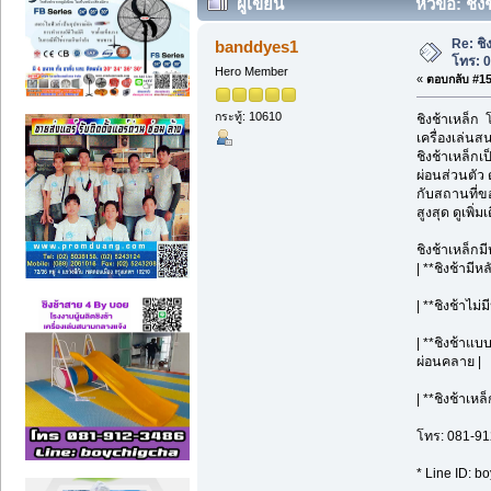
ผู้เขียน
หัวข้อ: ชิง
Re: ชิ
banddyes1
โทร: 
Hero Member
«
ตอบกลับ #15 
กระทู้: 10610
ชิงช้าเหล็ก
เครื่องเล่นส
ชิงช้าเหล็กเ
ผ่อนส่วนตัว
กับสถานที่ข
สูงสุด ดูเพิ
ชิงช้าเหล็กม
| **ชิงช้ามี
| **ชิงช้าไม่
| **ชิงช้าแบ
ผ่อนคลาย |
| **ชิงช้าเห
โทร: 081-91
* Line ID: b