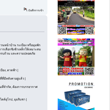
บันทึกการเข้า
สวนหน้าบ้าน ระเบียง หรือมุมพัก
การเลือกชิงช้าเหล็กให้เหมาะสม
ที่ครบถ้วน และความปลอดภัย
บียง, ดาดฟ้า |
ที่มีหลังคาอยู่แล้ว |
ื้นที่จำกัด, ต้องการบรรยากาศ
ไตล์ยุโรป, มุมจิบชา |