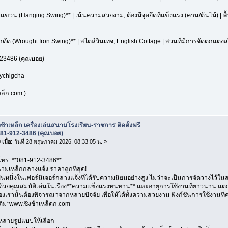
บแขวน (Hanging Swing)** | เน้นความสวยงาม, ต้องมีจุดยึดที่แข็งแรง (คาน/ต้นไม้) | พ
ล็กดัด (Wrought Iron Swing)** | สไตล์วินเทจ, English Cottage | สวนที่มีการจัดตกแต่งส
23486 (คุณบอย)
oychigcha
ล็ก.com:)
งช้าเหล็ก เครื่องเล่นสนามโรงเรียน-ราชการ ติดตั้งฟรี
081-912-3486 (คุณบอย)
เมื่อ:
วันที่ 28 พฤษภาคม 2026, 08:33:05 น. »
 โทร: **081-912-3486**
นามเหล็กกลางแจ้ง ราคาถูกที่สุด!
ป็นหนึ่งในเฟอร์นิเจอร์กลางแจ้งที่ได้รับความนิยมอย่างสูง ไม่ว่าจะเป็นการจัดวางไว้ใน
 ด้วยคุณสมบัติเด่นในเรื่อง**ความแข็งแรงทนทาน** และอายุการใช้งานที่ยาวนาน แต่
องเรานั้นต้องพิจารณาจากหลายปัจจัย เพื่อให้ได้ทั้งความสวยงาม ฟังก์ชันการใช้งาน
่มเติม*www.ชิงช้าเหล็ดก.com
ีหลายรูปแบบให้เลือก