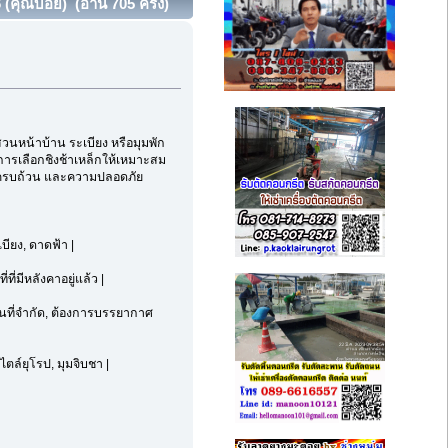
 (คุณบอย) (อ่าน 705 ครั้ง)
สวนหน้าบ้าน ระเบียง หรือมุมพัก
การเลือกชิงช้าเหล็กให้เหมาะสม
ที่ครบถ้วน และความปลอดภัย
บียง, ดาดฟ้า |
ที่มีหลังคาอยู่แล้ว |
ื้นที่จำกัด, ต้องการบรรยากาศ
ไตล์ยุโรป, มุมจิบชา |