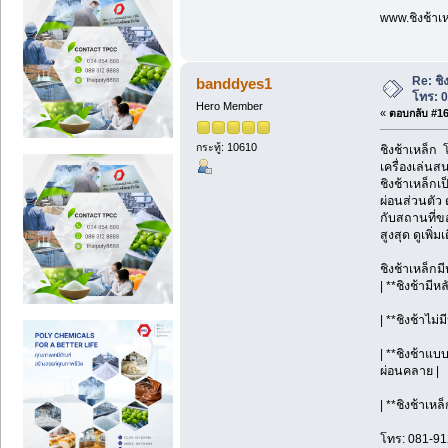
www.ชิงช้าเห
Re: ชิ
banddyes1
โทร: 
Hero Member
«
ตอบกลับ #16 
กระทู้: 10610
ชิงช้าเหล็ก
เครื่องเล่นส
ชิงช้าเหล็กเ
ผ่อนส่วนตัว
กับสถานที่ข
สูงสุด ดูเพิ
ชิงช้าเหล็กม
| **ชิงช้ามี
| **ชิงช้าไม่
| **ชิงช้าแบ
ผ่อนคลาย |
| **ชิงช้าเห
โทร: 081-91