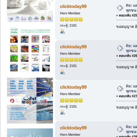
Re: แ
clicktoday99
ทุกขน
Hero Member
«
ตอบกลับ #25 
กระทู้: 2191
ขออนุญาต อั
Re: แ
clicktoday99
ทุกขน
Hero Member
«
ตอบกลับ #26 
กระทู้: 2191
ขออนุญาต อั
Re: แ
clicktoday99
ทุกขน
Hero Member
«
ตอบกลับ #27 
กระทู้: 2191
ขออนุญาต อั
Re: แ
clicktoday99
ทุกขน
Hero Member
«
ตอบกลับ #28 