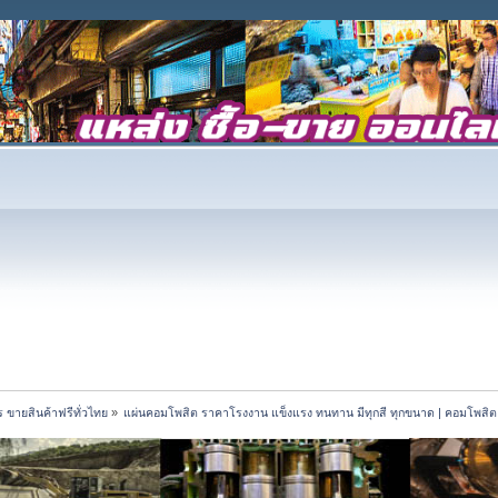
 ขายสินค้าฟรีทั่วไทย
»
แผ่นคอมโพสิต ราคาโรงงาน แข็งแรง ทนทาน มีทุกสี ทุกขนาด | คอมโพสิ