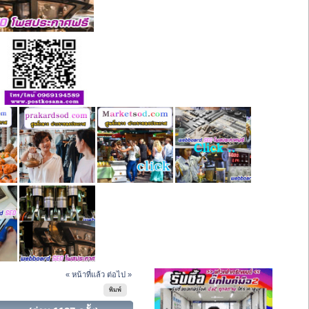
« หน้าที่แล้ว
ต่อไป »
พิมพ์