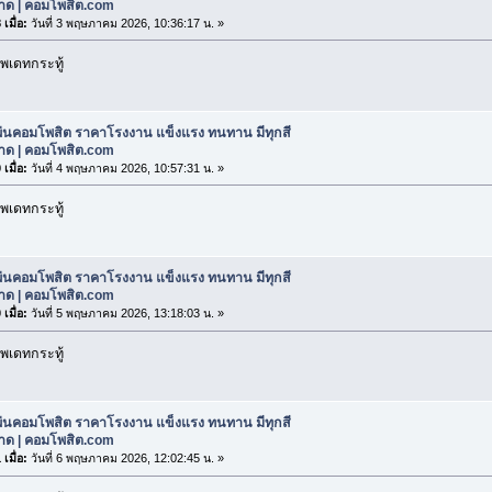
าด | คอมโพสิต.com
เมื่อ:
วันที่ 3 พฤษภาคม 2026, 10:36:17 น. »
พเดทกระทู้
ผ่นคอมโพสิต ราคาโรงงาน แข็งแรง ทนทาน มีทุกสี
าด | คอมโพสิต.com
เมื่อ:
วันที่ 4 พฤษภาคม 2026, 10:57:31 น. »
พเดทกระทู้
ผ่นคอมโพสิต ราคาโรงงาน แข็งแรง ทนทาน มีทุกสี
าด | คอมโพสิต.com
เมื่อ:
วันที่ 5 พฤษภาคม 2026, 13:18:03 น. »
พเดทกระทู้
ผ่นคอมโพสิต ราคาโรงงาน แข็งแรง ทนทาน มีทุกสี
าด | คอมโพสิต.com
เมื่อ:
วันที่ 6 พฤษภาคม 2026, 12:02:45 น. »