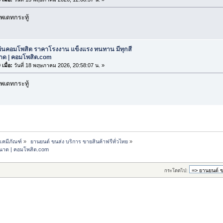
พเดทกระทู้
ผ่นคอมโพสิต ราคาโรงงาน แข็งแรง ทนทาน มีทุกสี
าด | คอมโพสิต.com
เมื่อ:
วันที่ 18 พฤษภาคม 2026, 20:58:07 น. »
พเดทกระทู้
-เคมีภัณฑ์
»
 ยานยนต์ ขนส่ง บริการ ขายสินค้าฟรีทั่วไทย
»
ขนาด | คอมโพสิต.com
กระโดดไป: