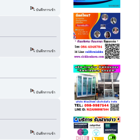
บันทึกการเข้า
บันทึกการเข้า
บันทึกการเข้า
บันทึกการเข้า