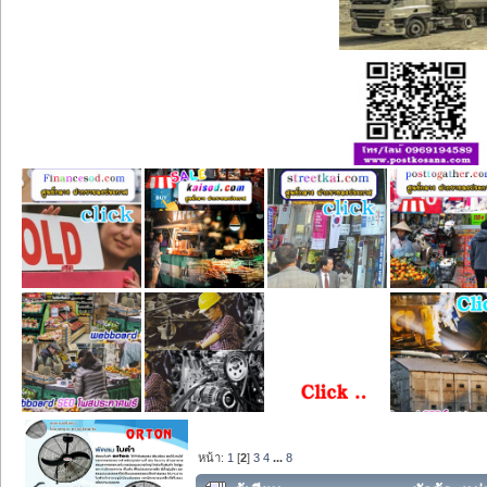
หน้า:
1
[
2
]
3
4
...
8