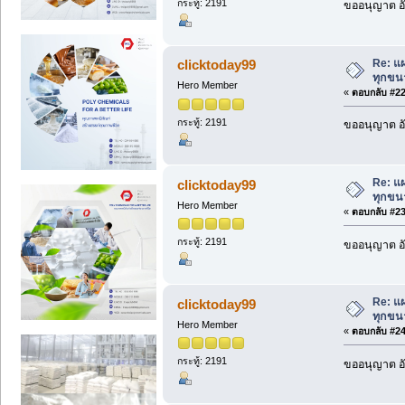
กระทู้: 2191
ขออนุญาต อั
Re: แ
clicktoday99
ทุกขน
Hero Member
«
ตอบกลับ #22 
กระทู้: 2191
ขออนุญาต อั
Re: แ
clicktoday99
ทุกขน
Hero Member
«
ตอบกลับ #23 
กระทู้: 2191
ขออนุญาต อั
Re: แ
clicktoday99
ทุกขน
Hero Member
«
ตอบกลับ #24 
กระทู้: 2191
ขออนุญาต อั