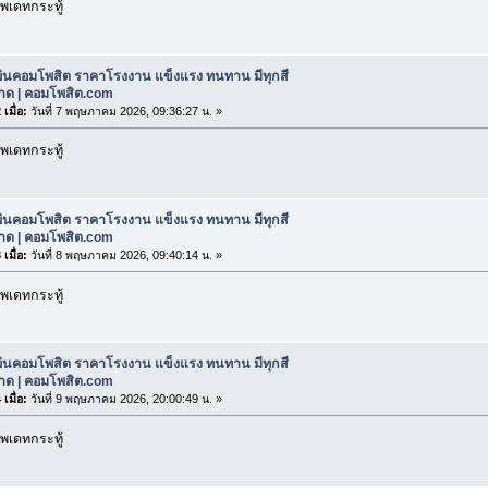
พเดทกระทู้
ผ่นคอมโพสิต ราคาโรงงาน แข็งแรง ทนทาน มีทุกสี
าด | คอมโพสิต.com
เมื่อ:
วันที่ 7 พฤษภาคม 2026, 09:36:27 น. »
พเดทกระทู้
ผ่นคอมโพสิต ราคาโรงงาน แข็งแรง ทนทาน มีทุกสี
าด | คอมโพสิต.com
เมื่อ:
วันที่ 8 พฤษภาคม 2026, 09:40:14 น. »
พเดทกระทู้
ผ่นคอมโพสิต ราคาโรงงาน แข็งแรง ทนทาน มีทุกสี
าด | คอมโพสิต.com
เมื่อ:
วันที่ 9 พฤษภาคม 2026, 20:00:49 น. »
พเดทกระทู้