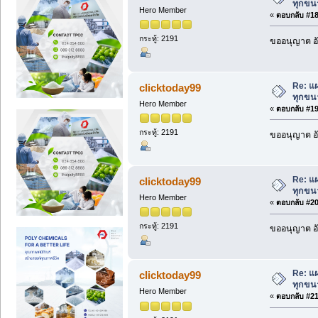
ทุกขน
Hero Member
«
ตอบกลับ #18 
กระทู้: 2191
ขออนุญาต อั
Re: แ
clicktoday99
ทุกขน
Hero Member
«
ตอบกลับ #19 
กระทู้: 2191
ขออนุญาต อั
Re: แ
clicktoday99
ทุกขน
Hero Member
«
ตอบกลับ #20 
กระทู้: 2191
ขออนุญาต อั
Re: แ
clicktoday99
ทุกขน
Hero Member
«
ตอบกลับ #21 