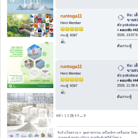
Re: เต
runtoga11
ขายส่ง
Hero Member
ส่ง yokobe
«
ตอบกลับ #43 
2026, 13:07:5
กระทู้: 9397
ดันกระทู้
Re: เต
runtoga11
ขายส่ง
Hero Member
ส่ง yokobe
«
ตอบกลับ #44 
2026, 11:38:4
กระทู้: 9397
ดันกระทู้
หน้า:
1
2
[
3
]
4
5
...
8
รับจ้างโพสงาน
»
อุตสาหกรรม เครื่องจักร-เครื่องกล วัสดุ
 ยานยนต์ ขนส่ง บริการ ขายสินค้าฟรีทั่วไทย
»