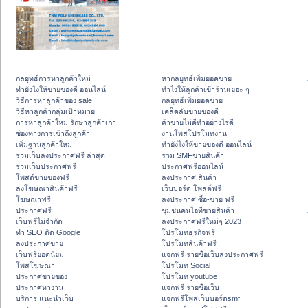
กลยุทธ์การหาลูกค้าใหม่
หากลยุทธ์เพิ่มยอดขาย
ทํายังไงให้ขายของดี ออนไลน์
ทําไงให้ลูกค้าเข้าร้านเยอะ ๆ
วิธีการหาลูกค้าของ sale
กลยุทธ์เพิ่มยอดขาย
วิธีหาลูกค้ากลุ่มเป้าหมาย
เคล็ดลับขายของดี
การหาลูกค้าใหม่ รักษาลูกค้าเก่า
ค้าขายไม่ดีทำอย่างไรดี
ช่องทางการเข้าถึงลูกค้า
งานโพสโปรโมทงาน
เพิ่มฐานลูกค้าใหม่
ทํายังไงให้ขายของดี ออนไลน์
รวมเว็บลงประกาศฟรี ล่าสุด
รวม SMFขายสินค้า
รวมเว็บประกาศฟรี
ประกาศฟรีออนไลน์
โพสต์ขายของฟรี
ลงประกาศ สินค้า
ลงโฆษณาสินค้าฟรี
เว็บบอร์ด โพสต์ฟรี
โฆษณาฟรี
ลงประกาศ ซื้อ-ขาย ฟรี
ประกาศฟรี
ชุมชนคนไอทีขายสินค้า
เว็บฟรีไม่จำกัด
ลงประกาศฟรีใหม่ๆ 2023
ทำ SEO ติด Google
โปรโมทธุรกิจฟรี
ลงประกาศขาย
โปรโมทสินค้าฟรี
เว็บฟรียอดนิยม
แจกฟรี รายชื่อเว็บลงประกาศฟรี
โพสโฆษณา
โปรโมท Social
ประกาศขายของ
โปรโมท youtube
ประกาศหางาน
แจกฟรี รายชื่อเว็บ
บริการ แนะนำเว็บ
แจกฟรีโพสเว็บบอร์ดsmf