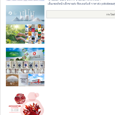
เต็มเซลล์หน้าเด็กขายส่ง ฟิลเลอร์แท้ ราคาส่ง yokobea
กระโดด