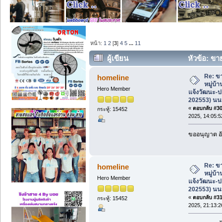
หน้า:
1
2
[
3
]
4
5
...
11
ผู้เขียน
หัวข้อ: ขาย
แจ้งวัฒนะ-ปากเกร็ด19 (รหัส 202553) นนท
Re: ขา
homeline
หมู่บ้
Hero Member
แจ้งวัฒนะ-ป
202553) นนท
«
ตอบกลับ #30 
กระทู้: 15452
2025, 14:05:5
ขออนุญาต อั
Re: ขา
homeline
หมู่บ้
Hero Member
แจ้งวัฒนะ-ป
202553) นนท
«
ตอบกลับ #31 
กระทู้: 15452
2025, 21:13:2