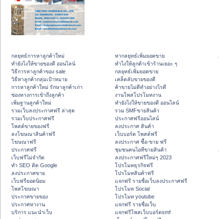
กลยุทธ์การหาลูกค้าใหม่
หากลยุทธ์เพิ่มยอดขาย
ทํายังไงให้ขายของดี ออนไลน์
ทําไงให้ลูกค้าเข้าร้านเยอะ ๆ
วิธีการหาลูกค้าของ sale
กลยุทธ์เพิ่มยอดขาย
วิธีหาลูกค้ากลุ่มเป้าหมาย
เคล็ดลับขายของดี
การหาลูกค้าใหม่ รักษาลูกค้าเก่า
ค้าขายไม่ดีทำอย่างไรดี
ช่องทางการเข้าถึงลูกค้า
งานโพสโปรโมทงาน
เพิ่มฐานลูกค้าใหม่
ทํายังไงให้ขายของดี ออนไลน์
รวมเว็บลงประกาศฟรี ล่าสุด
รวม SMFขายสินค้า
รวมเว็บประกาศฟรี
ประกาศฟรีออนไลน์
โพสต์ขายของฟรี
ลงประกาศ สินค้า
ลงโฆษณาสินค้าฟรี
เว็บบอร์ด โพสต์ฟรี
โฆษณาฟรี
ลงประกาศ ซื้อ-ขาย ฟรี
ประกาศฟรี
ชุมชนคนไอทีขายสินค้า
เว็บฟรีไม่จำกัด
ลงประกาศฟรีใหม่ๆ 2023
ทำ SEO ติด Google
โปรโมทธุรกิจฟรี
ลงประกาศขาย
โปรโมทสินค้าฟรี
เว็บฟรียอดนิยม
แจกฟรี รายชื่อเว็บลงประกาศฟรี
โพสโฆษณา
โปรโมท Social
ประกาศขายของ
โปรโมท youtube
ประกาศหางาน
แจกฟรี รายชื่อเว็บ
บริการ แนะนำเว็บ
แจกฟรีโพสเว็บบอร์ดsmf