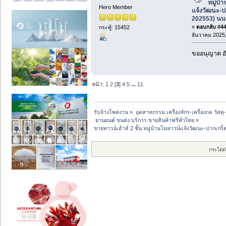
หมู่บ้
Hero Member
แจ้งวัฒนะ-ป
202553) นนท
«
ตอบกลับ #44 
กระทู้: 15452
ธันวาคม 2025,
ขออนุญาต อั
หน้า:
1
2
[
3
]
4
5
...
11
รับจ้างโพสงาน
»
อุตสาหกรรม เครื่องจักร-เครื่องกล วัสดุ
 ยานยนต์ ขนส่ง บริการ ขายสินค้าฟรีทั่วไทย
»
ขายทาวน์เฮ้าส์ 2 ชั้น หมู่บ้านโมทาวน์แจ้งวัฒนะ-ปากเกร
กระโดด