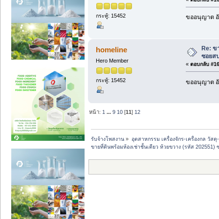
กระทู้: 15452
ขออนุญาต อั
Re: ขา
homeline
ซอยสบ
Hero Member
«
ตอบกลับ #164
กระทู้: 15452
ขออนุญาต อั
หน้า:
1
...
9
10
[
11
]
12
รับจ้างโพสงาน
»
อุตสาหกรรม เครื่องจักร-เครื่องกล วัสดุ
ขายที่ดินพร้อมห้องเช่าชั้นเดียว ห้วยขวาง (รหัส 2025