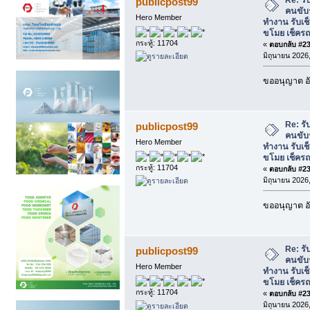
publicpost99
คนขับ
Hero Member
ทำงาน รับเ
ขโมย เช็คร
กระทู้: 11704
«
ตอบกลับ #234
มิถุนายน 2026,
ขออนุญาต อั
Re: ร
publicpost99
คนขับ
Hero Member
ทำงาน รับเ
ขโมย เช็คร
กระทู้: 11704
«
ตอบกลับ #235
มิถุนายน 2026,
ขออนุญาต อั
Re: ร
publicpost99
คนขับ
Hero Member
ทำงาน รับเ
ขโมย เช็คร
กระทู้: 11704
«
ตอบกลับ #236
มิถุนายน 2026,