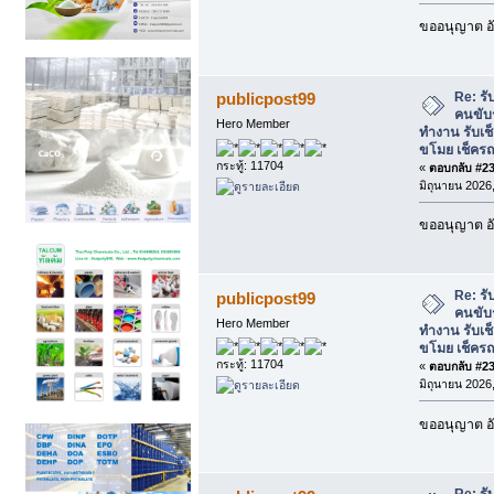
ขออนุญาต อั
Re: ร
publicpost99
คนขับ
Hero Member
ทำงาน รับเ
ขโมย เช็คร
กระทู้: 11704
«
ตอบกลับ #232
มิถุนายน 2026,
ขออนุญาต อั
Re: ร
publicpost99
คนขับ
Hero Member
ทำงาน รับเ
ขโมย เช็คร
กระทู้: 11704
«
ตอบกลับ #233
มิถุนายน 2026,
ขออนุญาต อั
Re: ร