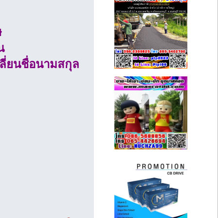
ษ
น
ี่ยนชื่อนามสกุล