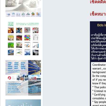
เช็คคดี
เช็คหมา