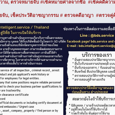
ความ, ตรวจหมายจับ #เช็คหมายศาลจากชื่อ #เช็คคดีควา
ยจับ, เช็คประวัติอาชญากรรม # ตรวจคดีอาญา #ตรวจคู่ค้