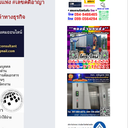
มแพ่ง #เลขคดีอาญา
าทางธุรกิจ