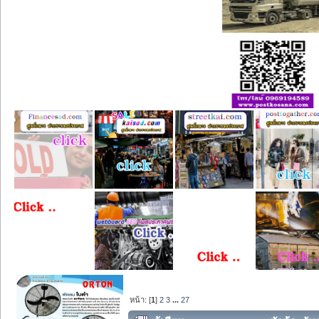
หน้า: [
1
]
2
3
...
27