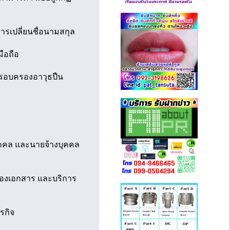
รเปลี่ยนชื่อนามสกุล
ือถือ
ครอบครองอาวุธปืน
ุคคล และนายจ้างบุคคล
รองเอกสาร และบริการ
รกิจ