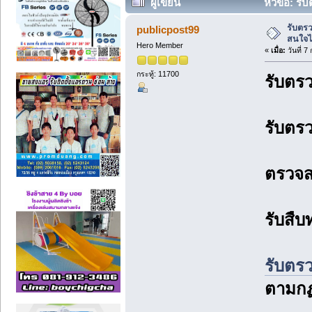
ผู้เขียน
หัวข้อ: รั
รับตรว
publicpost99
สนใจไ
Hero Member
«
เมื่อ:
วันที่ 
กระทู้: 11700
รับตร
รับตรว
ตรวจส
รับสืบ
รับตร
ตามกฏ