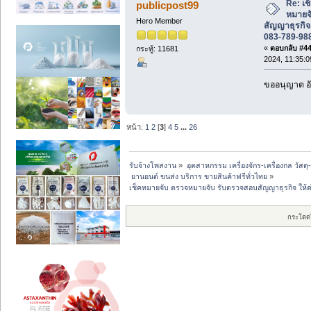
Re: เช
publicpost99
หมายจ
Hero Member
สัญญาธุรกิจ
083-789-98
«
ตอบกลับ #44 
กระทู้: 11681
2024, 11:35:0
ขออนุญาต อั
หน้า:
1
2
[
3
]
4
5
...
26
รับจ้างโพสงาน
»
อุตสาหกรรม เครื่องจักร-เครื่องกล วัสดุ
 ยานยนต์ ขนส่ง บริการ ขายสินค้าฟรีทั่วไทย
»
เช็คหมายจับ ตรวจหมายจับ รับตรวจสอบสัญญาธุรกิจ ให้
กระโดด