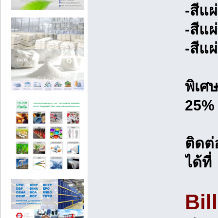
-สีแผ
-สีแผ
-สีแผ
พิเศษ
25% 
ติดต่
ได้ที่
Bil