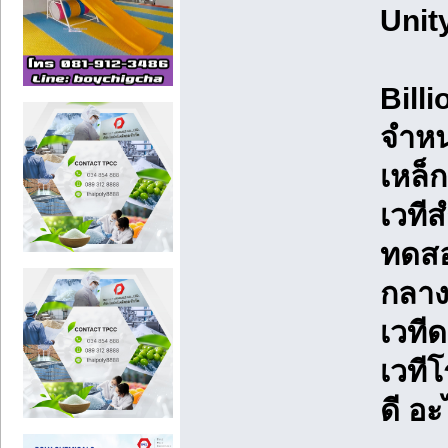
Unity
Billi
จำหน
เหล็ก
เวทีส
ทดสอบ
กลาง
เวที
เวที
ดี อะ