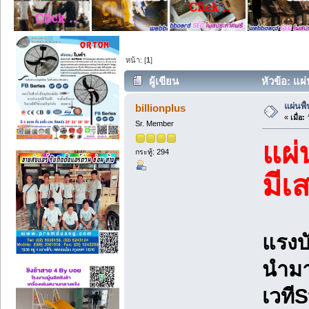
หน้า: [
1
]
ผู้เขียน
หัวข้อ: แผ่
แผ่นพื
billionplus
«
เมื่อ:
ว
Sr. Member
แผ่
กระทู้: 294
มีเ
แรงบ
นำมาใ
เวทีS