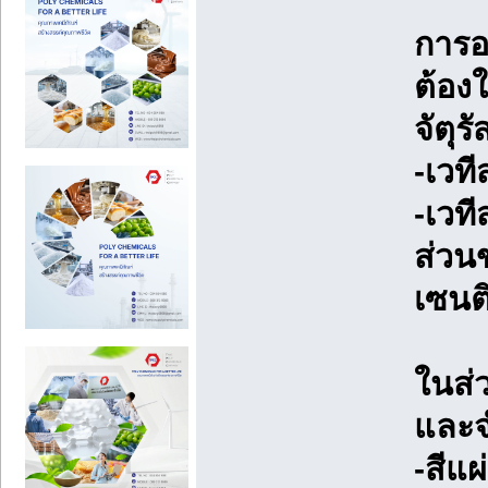
การอ
ต้องใ
จัตุร
-เวท
-เวท
ส่วน
เซนต
ในส่ว
และจำ
-สีแผ