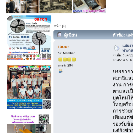
หน้า: [
1
]
ผู้เขียน
หัวข้อ: แผ
(อ่าน 217 ครั้ง)
แผ่นรอ
iboor
ทำงาน
Sr. Member
«
เมื่อ:
วันที่ 
18:45:34 น. »
กระทู้: 294
บรรยากา
สมาธิแล
งาน การจ
ตาและเป็
ยุคใหม่ใ
ใหญ่หรือ
การช่วยก
เพียงแต่
รองรับข้
แต่ยังช่