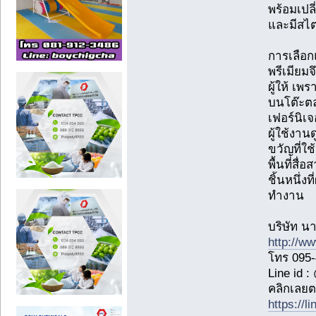
พร้อมเปล
และมีสไตล
การเลือก
พรีเมียมจ
ผู้ให้ เพ
บนโต๊ะต
เฟอร์นิเจ
ผู้ใช้งา
ขวัญที่ใช
พื้นที่สื
ชิ้นหนึ่งที
ทำงาน
บริษัท นา
http://w
โทร 095-
Line id 
คลิกเลยต
https://l