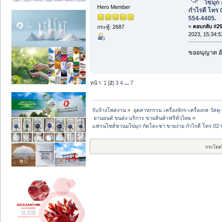
ไข่มุก
Hero Member
กำไรดี โทร 
554-4405.
«
ตอบกลับ #29 
กระทู้: 2687
2023, 15:34:5
ขออนุญาต อั
หน้า:
1
[
2
]
3
4
...
7
รับจ้างโพสงาน
»
อุตสาหกรรม เครื่องจักร-เครื่องกล วัสดุ
 ยานยนต์ ขนส่ง บริการ ขายสินค้าฟรีทั่วไทย
»
แฟรนไชส์ชานมไข่มุก กัตโตะชา ขายง่าย กำไรดี โทร 02
กระโดด