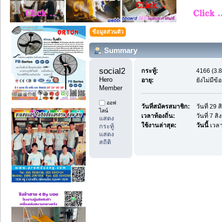
ข้อมูลส่วนตัว
Summary
social2thai 
กระทู้:
4166 (3.8
Hero 
อายุ:
ยังไม่มีข
Member
ออฟ
วันที่สมัครสมาชิก:
วันที่ 29
ไลน์
เวลาท้องถิ่น:
วันที่ 7 
แสดง
ใช้งานล่าสุด:
วันนี้
เวลา
กระทู้
แสดง
สถิติ