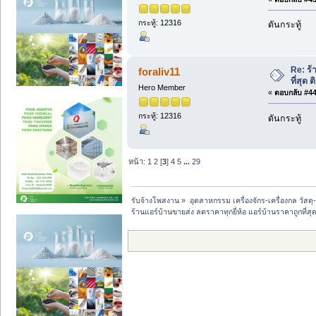
กระทู้: 12316
ดันกระทู้
Re: ร้
foraliv11
ที่สุด
Hero Member
«
ตอบกลับ #44 
กระทู้: 12316
ดันกระทู้
หน้า:
1
2
[
3
]
4
5
...
29
รับจ้างโพสงาน
»
อุตสาหกรรม เครื่องจักร-เครื่องกล วัสดุ
ร้านแอร์บ้านขายส่ง ลดราคาทุกยี่ห้อ แอร์บ้านราคาถูกที่ส