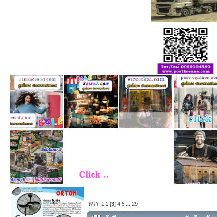
หน้า:
1
2
[
3
]
4
5
...
29