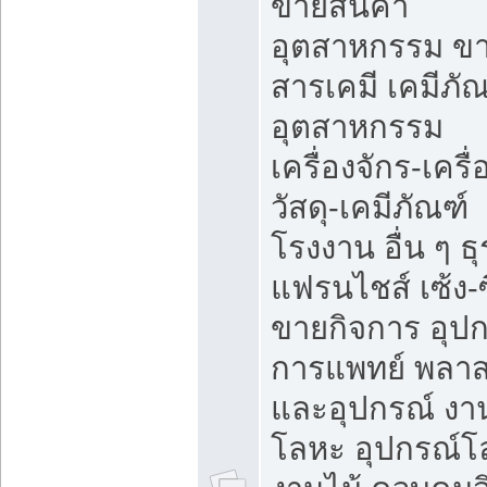
ขายสินค้า
อุตสาหกรรม ข
สารเคมี เคมีภั
อุตสาหกรรม
เครื่องจักร-เครื
วัสดุ-เคมีภัณฑ์
โรงงาน อื่น ๆ ธุ
แฟรนไชส์ เซ้ง-ซ
ขายกิจการ อุป
การแพทย์ พลาส
และอุปกรณ์ งา
โลหะ อุปกรณ์โ