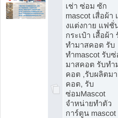
เช่า ซ่อม ซัก
mascot เสื่อผ้า 
งแต่งกาย แฟชั่
กระเป๋า เสื้อผ้า 
ทำมาสคอต รับ
ทำmascot รับซ
มาสคอต รับทำ
คอต ,รับผลิตม
คอต, รับ
ซ่อมMascot
จำหน่ายทำตัว
การ์ตูน mascot 