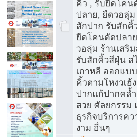
คิ้ว , รับยืดโคน
ปลาย, ยืดวอลุ่ม 
สักปาก รับสักคิ้
ยืดโคนดัดปลาย,
วอลุ่ม ร้านเสริ
รับสักคิ้วสีฝุ่น ส
เกาหลี ออกแบ
คิ้วตามโหงวเฮ้ง
ปากแก้ปากคล้ำ
สวย ศัลยกรรม 
ธุรกิจบริการคว
งาม อื่นๆ