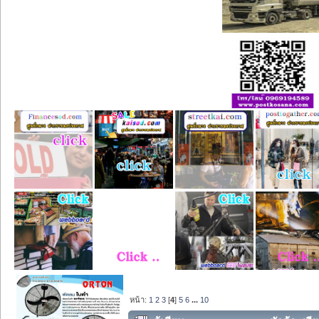
หน้า:
1
2
3
[
4
]
5
6
...
10