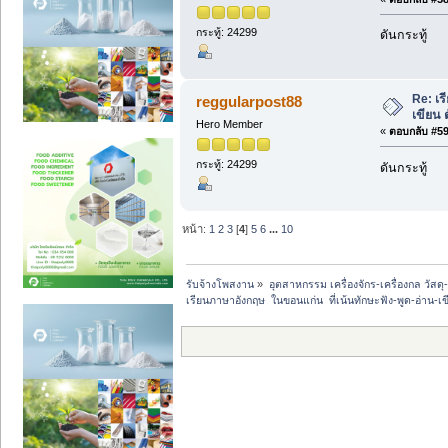
กระทู้: 24299
ดันกระทู้
Re: เร
reggularpost88
เขียน 
Hero Member
«
ตอบกลับ #59 
กระทู้: 24299
ดันกระทู้
หน้า:
1
2
3
[
4
]
5
6
...
10
รับจ้างโพสงาน
»
อุตสาหกรรม เครื่องจักร-เครื่องกล วัสดุ
เรียนภาษาอังกฤษ  ในขอนแก่น  ที่เน้นทักษะฟัง-พูด-อ่าน-เ