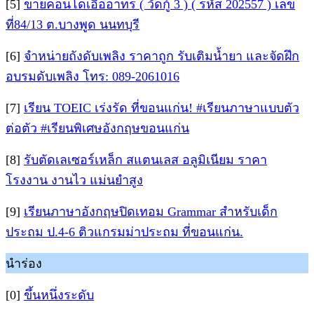
[5]
ขายคอนโดเอื้ออาทร ( วัดกู้ 3 ) ( รหัส 202557 ) เลข
ที่84/13 ต.บางพูด นนทบุรี
[6]
จำหน่ายถังดับเพลิง ราคาถูก รับเติมน้ำยา และจัดฝึก
อบรมดับเพลิง โทร: 089-2061016
[7]
เรียน TOEIC เร่งรัด ที่ขอนแก่น! #เรียนภาษาแบบตัว
ต่อตัว #เรียนพิเศษอังกฤษขอนแก่น
[8]
รับตัดเลเซอร์เหล็ก สแตนเลส อลูมิเนียม ราคา
โรงงาน งานไว แม่นยำสูง
[9]
เรียนภาษาอังกฤษปิดเทอม Grammar สำหรับเด็ก
ประถม ป.4-6 ติวแกรมม่าประถม ที่ขอนแก่น.
นำร่อง
[0]
ขึ้นหนึ่งระดับ