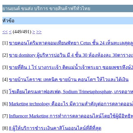
ยานยนต์ ขนส่ง บริการ ขายสินค้าฟรีทั่วไทย
หัวข้อ
<<
<
(449/491)
>
>>
[1]
ขายคอนโดริมหาดจอมเทียนพัทยา Cetus ชั้น 24 เห็นทะเลสุดลูก
[2]
ขาย domitory ผู้บริหารบ่อวิน มี 4 ชั้น 30 ห้องห้องละ 30ตาร
[3]
ขายที่ดิน 1 ไร่ บางกระเจ้า ติดแม่น้ำเจ้าพระยา ซอยเพชรหึงษ์2
[4]
ขายบ้านโคราช: เทคนิค ขายบ้าน คอนโดฯ ให้ไวและได้เงิน
[5]
โซเดียมไตรเมตาฟอสเฟต, Sodium Trimetaphosphate, เกรดอ
[6]
Marketing technology คืออะไร มีความสำคัญต่อการตลาดออน
[7]
Influencer Marketing การทำการตลาดออนไลน์โดยใช้ผู้มีอิทธิ
[8]
8 ผู้ให้บริการชำระเงินคาสิโนออนไลน์ที่ดีที่สุด