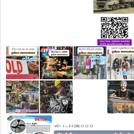
หน้า:
1
...
8
9
[
10
]
11
12
13