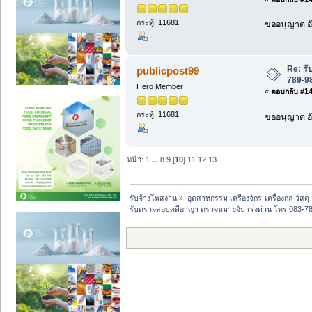
กระทู้: 11681
ขออนุญาต อั
Re: ร
publicpost99
789-98
Hero Member
«
ตอบกลับ #149
กระทู้: 11681
ขออนุญาต อั
หน้า:
1
...
8
9
[
10
]
11
12
13
รับจ้างโพสงาน
»
อุตสาหกรรม เครื่องจักร-เครื่องกล วัสดุ
รับตรวจสอบคดีอาญา ตรวจหมายจับ เร่งด่วน โทร 083-789-