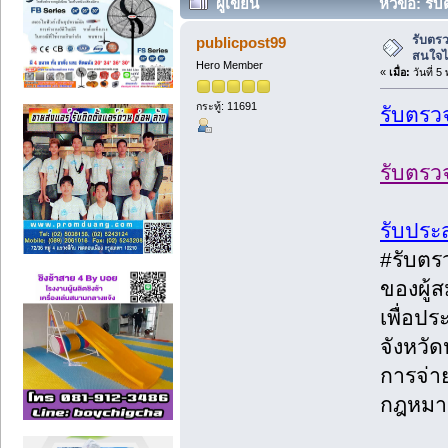
ผู้เขียน
หัวข้อ: รั
ครั้ง)
รับตร
publicpost99
สนใจไ
Hero Member
«
เมื่อ:
วันที่ 
กระทู้: 11691
รับตรว
รับตรวจ
รับประ
#รับตร
ของผู้
เพื่อปร
จังหวั
การจ่า
กฎหมา