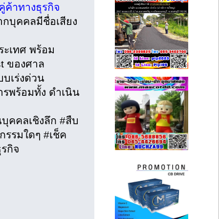
่ค้าทางธุรกิจ
บุคคลมีชื่อเสียง
ประเทศ พร้อม
st ของศาล
บเร่งด่วน
ร้อมทั้ง ดำเนิน
้นบุคคลเชิงลึก #สืบ
ิกรรมใดๆ #เช็ค
รกิจ