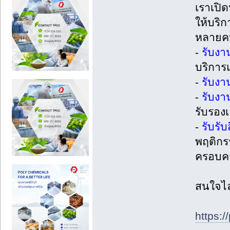
เราเปิ
ให้บริ
หลายคน
-
รับงา
บริการ
-
รับงา
-
รับงา
รับรอง
-
รับรั
พฤติกร
ครอบคร
สนใจไ
https:/