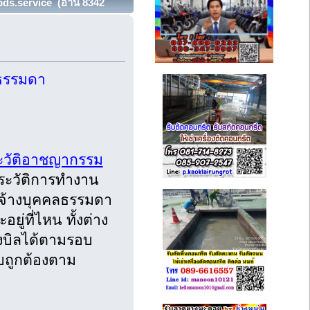
ds.service (อ่าน 8342
ลธรรมดา
ะวัติอาชญากรรม
ระวัติการทำงาน
ยจ้างบุคคลธรรมดา
ู่ที่ไหน ทั้งต่าง
งบิลได้ตามรอบ
บถูกต้องตาม