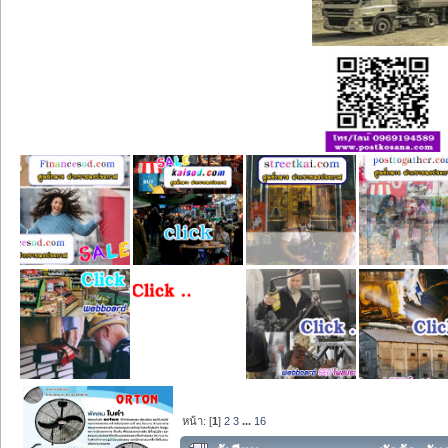
หน้า: [
1
]
2
3
...
16