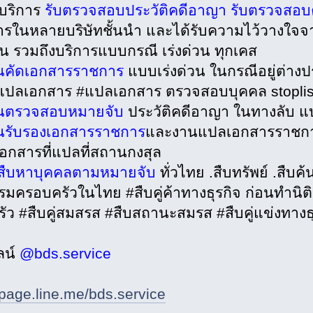
ดบริการ
รับตรวจสอบประวัติคดีอาญา รับตรวจสอบคู
การในหลายบริษัทชั้นนำ และได้รับความไว้วางใจจาก
 รวมถึงบริการแบบกรณี เร่งด่วน ทุกเคส
นคัดเอกสารราชการ
แบบเร่งด่วน ในกรณีอยู่ต่าง
แปลเอกสาร #แปลเอกสาร ตรวจสอบบุคคล stopli
นตรวจสอบหมายจับ
ประวัติคดีอาญา ในทางลับ แบ
นรับรองเอกสารราชการ
และงานแปลเอกสารราชการพ
เอกสารที่แปลที่สถานกงสุล
บสืบหาบุคคลตามหมายจับ
ทั่วไทย .สืบทรัพย์ .สืบค
รมครอบครัวในไทย #สืบคู่ค้าทางธุรกิจ ก่อนทำนิต
ัว #สืบคู่สมสรส #สืบสถานะสมรส #สืบคู่แข่งทางธุ
ลน์
@bds.service
/page.line.me/bds.service