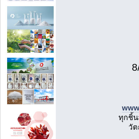
8
www.
ทุกชิ้
วัต