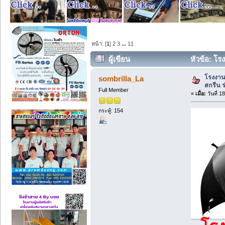
หน้า: [
1
]
2
3
...
11
ผู้เขียน
หัวข้อ: โร
35390 ครั้ง)
โรงงาน
sombrilla_La
สกรีน ร
Full Member
«
เมื่อ:
วันที่ 1
กระทู้: 154