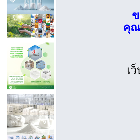
ข
คุณ
เว