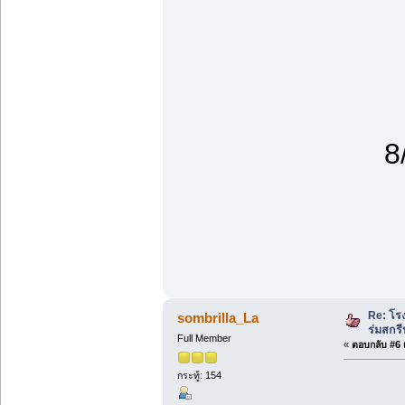
8
Re: โร
sombrilla_La
ร่มสกรี
Full Member
«
ตอบกลับ #6 เ
กระทู้: 154