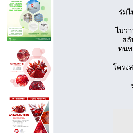
ร่มไ
ไม่ว่
สลั
ทนทา
โครงส