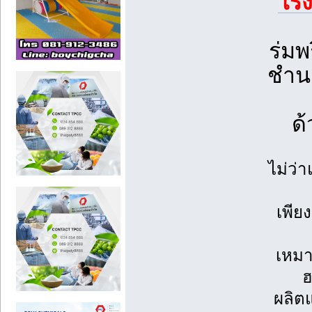
โร
ร่มพ
ชำน
ด้
ไม่ว
เพีย
เหมา
ฮ
ผลิตแ