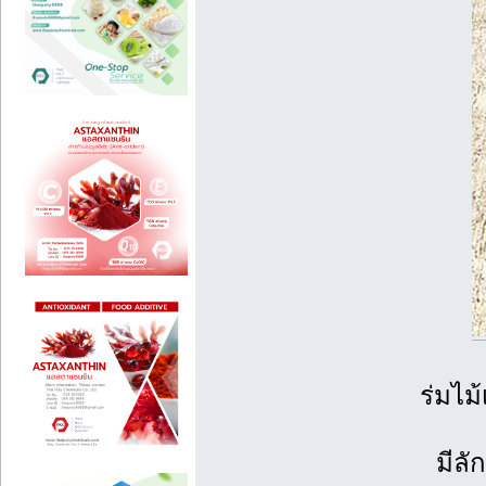
ร่มไม
มีลั