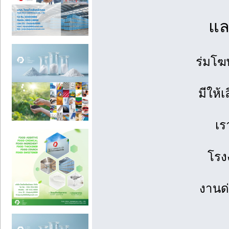
แล
ร่มโฆ
มีให้
เร
โรง
งานด่