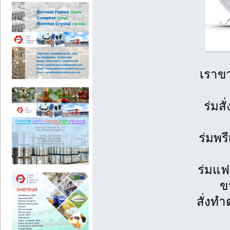
เราขา
ร่มส
ร่มพรี
ร่มแฟ
ข
สั่งทำ