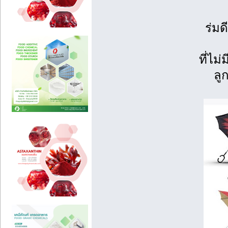
ร่มด
ที่ไม
ลู