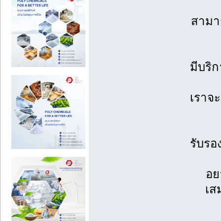
สามาร
มีบริ
เราจะ
รับรอ
อย
เส