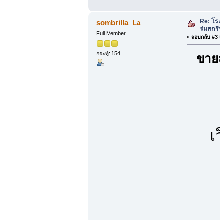
Re: โร
sombrilla_La
ร่มสกรี
Full Member
«
ตอบกลับ #3 เ
กระทู้: 154
ขายส
เ