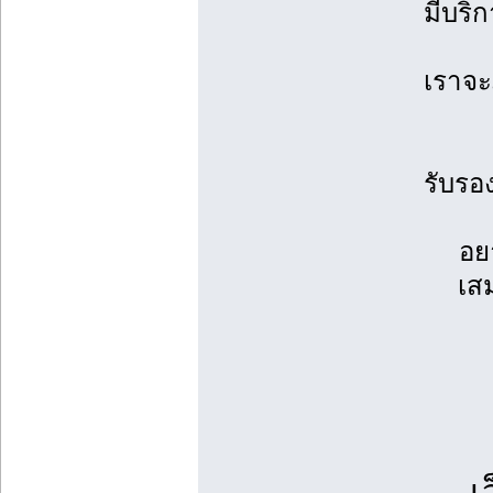
มีบริ
เราจะ
รับรอ
อย
เส
เ