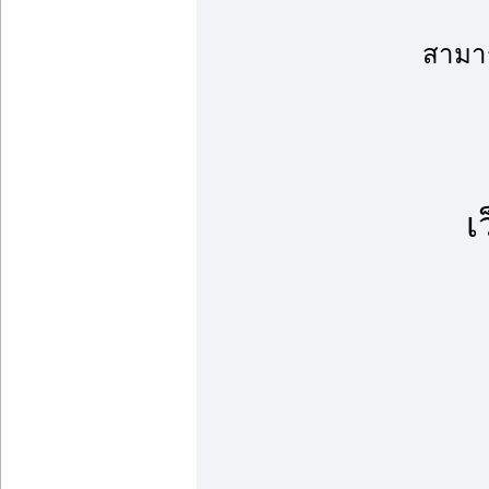
สามาร
เ