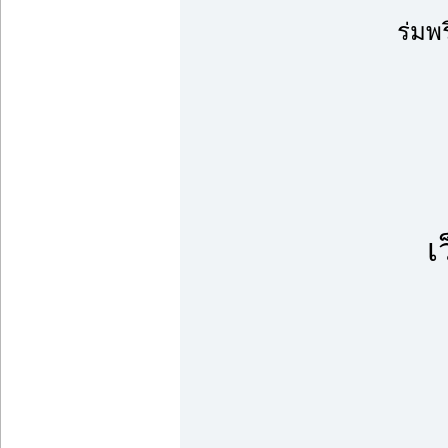
ร่มพ
เ