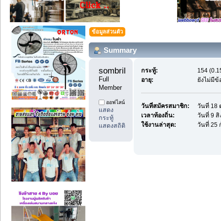
ข้อมูลส่วนตัว
Summary
sombrilla_La 
กระทู้:
154 (0.1
Full 
อายุ:
ยังไม่มี
Member
ออฟไลน์
วันที่สมัครสมาชิก:
วันที่ 1
แสดง
เวลาท้องถิ่น:
วันที่ 9
กระทู้
ใช้งานล่าสุด:
วันที่ 2
แสดงสถิติ