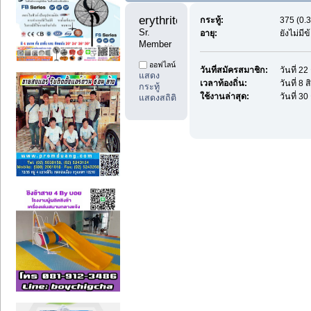
erythritol888 
กระทู้:
375 (0.3
Sr. 
อายุ:
ยังไม่มี
Member
ออฟไลน์
วันที่สมัครสมาชิก:
วันที่ 2
แสดง
เวลาท้องถิ่น:
วันที่ 8
กระทู้
ใช้งานล่าสุด:
วันที่ 
แสดงสถิติ