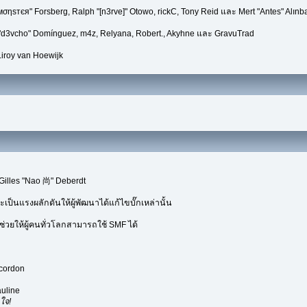
мσηѕтєя" Forsberg, Ralph "[n3rve]" Otowo, rickC, Tony Reid และ Mert "Antes" Alınb
 "d3vcho" Domínguez, m4z, Relyana, Robert., Akyhne และ GravuTrad
iroy van Hoewijk
Gilles "Nao 尚" Deberdt
เป็นแรงผลักดันให้ผู้พัฒนาได้แก้ไขบั๊กเหล่านั้น
่วยให้ผู้คนทั่วโลกสามารถใช้ SMF ได้
ecordon
uline
ใจ!