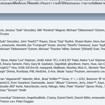
อขอบคุณที่ติดตั้งและใช้ซอฟต์แวร์ของเรา รวมทั้งให้ข้อเสนอแนะ รายงานข้อผิดพลาดแ
" Davis, Jessica "Suki" González, Will "Kindred" Wagner, Michael "Oldiesmann" Esho
O'Leary
"Suki" González, John "live627" Rayes, Oscar "Ozp" Rydhé, Shawn Bulen, Norv, Aar
en, emanuele, Hendrik Jan "Compuart" Visser, Jeremy "SleePy" Darwood, Juan "Jay
ichael "Oldiesmann" Eshom, Michael "Thantos" Miller, Selman "[SiNaN]" Eser, The
 Steve, Aleksi "Lex" Kilpinen, JimM, Adish "(F.L.A.M.E.R)" Patel, Aleksi "Lex" Kilpine
 Eliana Tamerin, Fiery, Gary M. Gadsdon, GigaWatt, gbsothere, Harro, Huw, Jan-O
ight17" Hou, KGIII, Kill Em All, margarett, Mattitude, Mashby, Mick G., Michele "Illor
"Sarge" Dhima, Rumbaar, Pitti, RedOne, S-Ace, Wade "sησω" Poulsen, xenovanis แล
han "vbgamer45" Valentin, Mick., Brad "IchBin™" Grow, ディン1031, Brannon "B" Hal
niel15, Eren Yasarkurt, Gwenwyfar, Jason "JBlaze" Clemons, Jerry, Joker™, Kays, 
dle-360" Kerle, NanoSector, nend, Nibogo, Niko, Peter "Arantor" Spicer, Ricky.
Joey "Tyrsson" Smith
 "groundup" Dickerson, AngellinaBelle, Chainy, Daniel Diehl, Dannii Willis, emanue
 Trainor และ Peter Duggan