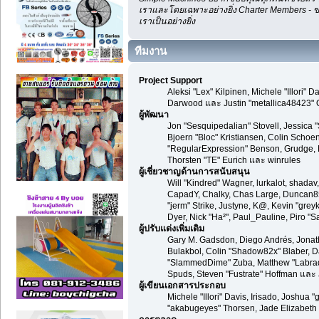
เราและโดยเฉพาะอย่างยิ่ง Charter Members - ข
เราเป็นอย่างยิ่ง
ทีมงาน
Project Support
Aleksi "Lex" Kilpinen, Michele "Illori
Darwood และ Justin "metallica48423" 
ผู้พัฒนา
Jon "Sesquipedalian" Stovell, Jessica 
Bjoern "Bloc" Kristiansen, Colin Scho
"RegularExpression" Benson, Grudge, M
Thorsten "TE" Eurich และ winrules
ผู้เชี่ยวชาญด้านการสนับสนุน
Will "Kindred" Wagner, lurkalot, shadav,
CapadY, Chalky, Chas Large, Duncan85,
"jerm" Strike, Justyne, K@, Kevin "greykn
Dyer, Nick "Ha²", Paul_Pauline, Piro 
ผู้ปรับแต่งเพิ่มเติม
Gary M. Gadsdon, Diego Andrés, Jonat
Bulakbol, Colin "Shadow82x" Blaber, Da
"SlammedDime" Zuba, Matthew "Labradoo
Spuds, Steven "Fustrate" Hoffman และ 
ผู้เขียนเอกสารประกอบ
Michele "Illori" Davis, Irisado, Joshua
"akabugeyes" Thorsen, Jade Elizabeth