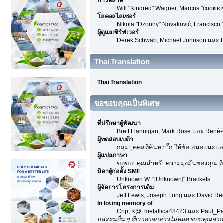
การตลาด
Will "Kindred" Wagner, Marcus "cσσкιє 
โลคอลไลเซอร์
Nikola "Dzonny" Novaković, Francisco
ผู้ดูแลเซิร์ฟเวอร์
Derek Schwab, Michael Johnson และ L
Thai Translation
Thai Translation
ขอขอบคุณเป็นพิเศษ
ที่ปรึกษาผู้พัฒนา
Brett Flannigan, Mark Rose และ René-
ผู้ทดสอบเบต้า
กลุ่มบุคคลที่ค้นหาบั๊ก ให้ข้อเสนอแนะและ
ผู้แปลภาษา
ขอขอบคุณสำหรับความมุ่งมั่นของคุณ ที่ช
บิดาผู้ก่อตั้ง SMF
Unknown W. "[Unknown]" Brackets
ผู้จัดการโครงการเดิม
Jeff Lewis, Joseph Fung และ David R
In loving memory of
Crip, K@, metallica48423 และ Paul_Pa
และคนอื่น ๆ ที่เราอาจกล่าวไม่หมด ขอบคุณจาก