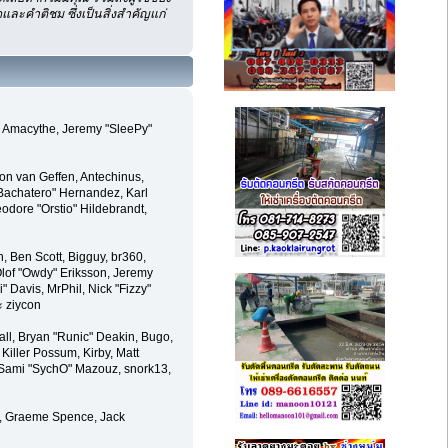
ละคำติชม ซึ่งเป็นสิ่งสำคัญแก่
m, Amacythe, Jeremy "SleePy"
on van Geffen, Antechinus,
Bachatero" Hernandez, Karl
odore "Orstio" Hildebrandt,
n, Ben Scott, Bigguy, br360,
lof "Owdy" Eriksson, Jeremy
i" Davis, MrPhil, Nick "Fizzy"
ะ ziycon
l, Bryan "Runic" Deakin, Bugo,
Killer Possum, Kirby, Matt
, Sami "SychO" Mazouz, snork13,
le, Graeme Spence, Jack