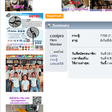
ข้อมูลส่วนตัว
Summary
coolprodee1 
กระทู้:
7706 (7.
Hero 
อายุ:
ยังไม่มี
Member
ออฟไลน์
วันที่สมัครสมาชิก:
วันที่ 2
แสดง
เวลาท้องถิ่น:
วันที่ 9
กระทู้
ใช้งานล่าสุด:
วันนี้
เวล
แสดงสถิติ