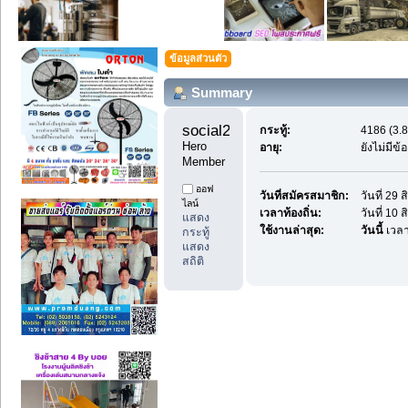
ข้อมูลส่วนตัว
Summary
social2thai 
กระทู้:
4186 (3.8
Hero 
อายุ:
ยังไม่มีข
Member
ออฟ
วันที่สมัครสมาชิก:
วันที่ 29
ไลน์
เวลาท้องถิ่น:
วันที่ 10
แสดง
ใช้งานล่าสุด:
วันนี้
เวลา
กระทู้
แสดง
สถิติ