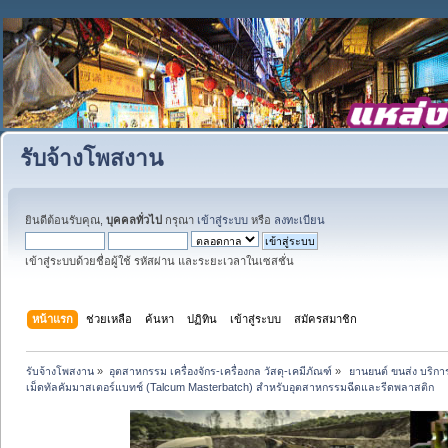
รับจ้างโพสงาน
ยินดีต้อนรับคุณ,
บุคคลทั่วไป
กรุณา
เข้าสู่ระบบ
หรือ
ลงทะเบียน
เข้าสู่ระบบด้วยชื่อผู้ใช้ รหัสผ่าน และระยะเวลาในเซสชั่น
หน้าแรก
ช่วยเหลือ
ค้นหา
ปฏิทิน
เข้าสู่ระบบ
สมัครสมาชิก
รับจ้างโพสงาน
»
อุตสาหกรรม เครื่องจักร-เครื่องกล วัสดุ-เคมีภัณฑ์
»
 ยานยนต์ ขนส่ง บริการ
เม็ดทัลคัมมาสเตอร์แบทช์ (Talcum Masterbatch) สำหรับอุตสาหกรรมฉีดและรีดพลาสติก