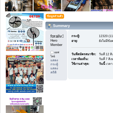
ข้อมูลส่วนตัว
Summary
foraliv11 
กระทู้:
12320 (11
Hero 
อายุ:
ยังไม่มีข้
Member
ออฟ
วันที่สมัครสมาชิก:
วันที่ 12 
ไลน์
เวลาท้องถิ่น:
วันที่ 7 ส
แสดง
ใช้งานล่าสุด:
วันนี้
เวลา
กระทู้
แสดง
สถิติ