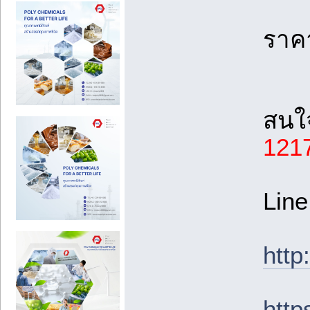
ราค
สนใจ
121
Line
http
http