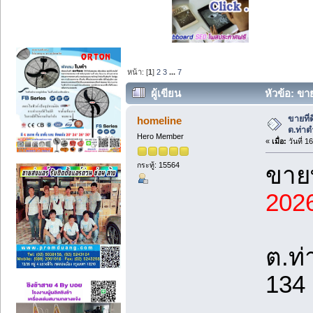
หน้า: [
1
]
2
3
...
7
ผู้เขียน
หัวข้อ: ขาย
ขายที่
homeline
ต.ท่าต
Hero Member
«
เมื่อ:
วันที่ 
กระทู้: 15564
ขายท
202
ต.ท
134