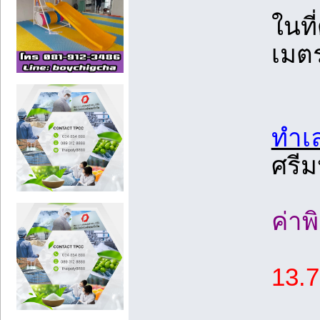
ในที
เมตร
ทำเ
ศรีม
ค่าพ
13.