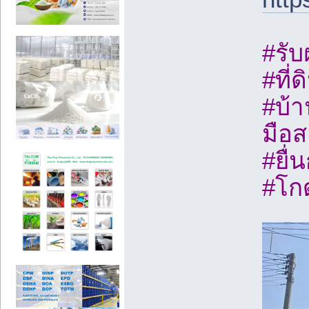
#รับ
#ที่
#บ้า
มือส
#ยื่
#โก