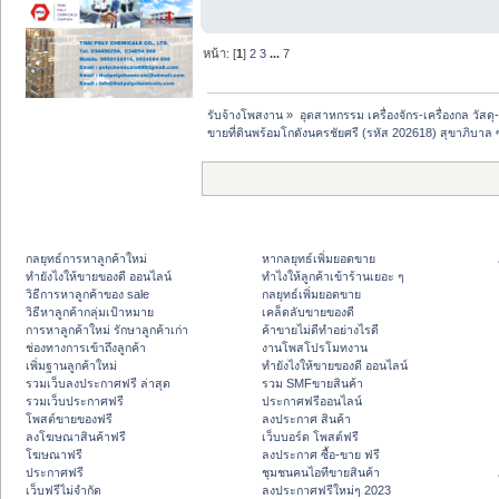
หน้า: [
1
]
2
3
...
7
รับจ้างโพสงาน
»
อุตสาหกรรม เครื่องจักร-เครื่องกล วัสดุ
ขายที่ดินพร้อมโกดังนครชัยศรี (รหัส 202618) สุขาภิบาล 
กลยุทธ์การหาลูกค้าใหม่
หากลยุทธ์เพิ่มยอดขาย
ทํายังไงให้ขายของดี ออนไลน์
ทําไงให้ลูกค้าเข้าร้านเยอะ ๆ
วิธีการหาลูกค้าของ sale
กลยุทธ์เพิ่มยอดขาย
วิธีหาลูกค้ากลุ่มเป้าหมาย
เคล็ดลับขายของดี
การหาลูกค้าใหม่ รักษาลูกค้าเก่า
ค้าขายไม่ดีทำอย่างไรดี
ช่องทางการเข้าถึงลูกค้า
งานโพสโปรโมทงาน
เพิ่มฐานลูกค้าใหม่
ทํายังไงให้ขายของดี ออนไลน์
รวมเว็บลงประกาศฟรี ล่าสุด
รวม SMFขายสินค้า
รวมเว็บประกาศฟรี
ประกาศฟรีออนไลน์
โพสต์ขายของฟรี
ลงประกาศ สินค้า
ลงโฆษณาสินค้าฟรี
เว็บบอร์ด โพสต์ฟรี
โฆษณาฟรี
ลงประกาศ ซื้อ-ขาย ฟรี
ประกาศฟรี
ชุมชนคนไอทีขายสินค้า
เว็บฟรีไม่จำกัด
ลงประกาศฟรีใหม่ๆ 2023