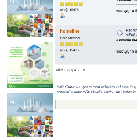
กระทู้: 15475
ขออนุญาต อั
Re: ขา
homeline
ทรัพย์
Hero Member
«
ตอบกลับ #44 
กระทู้: 15475
ขออนุญาต อั
หน้า:
1
2
[
3
]
4
5
...
8
รับจ้างโพสงาน
»
อุตสาหกรรม เครื่องจักร-เครื่องกล วัสดุ
ขายคอนโด พลัมคอนโด เซ็นทรัล สเตชั่น เฟส1 (รหัสทรัพย