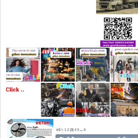
หน้า:
1
2
[
3
]
4
5
...
8