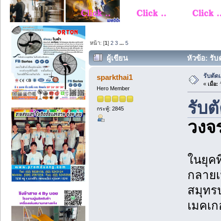
หน้า: [
1
]
2
3
...
5
ผู้เขียน
หัวข้อ: รั
รับตั
sparkthai1
«
เมื่อ:
ว
Hero Member
รับต
กระทู้: 2845
วงจ
ในยุค
กลายเป
สมุทร
เมคเก