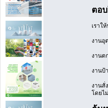
ตอบ
เราให้
งานอุ
งานตก
งานป้
งานสั่
โดยไม่