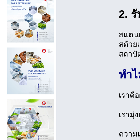
2. 
สแตนเล
สด้วย
สถาปั
ทำไม
เราคื
เรามุ่
ความแม