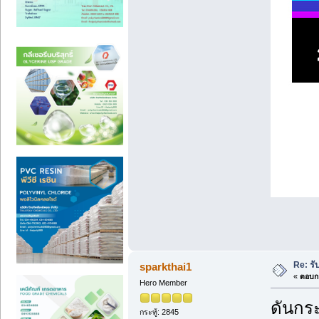
Re: ร
sparkthai1
«
ตอบกล
Hero Member
ดันกระ
กระทู้: 2845