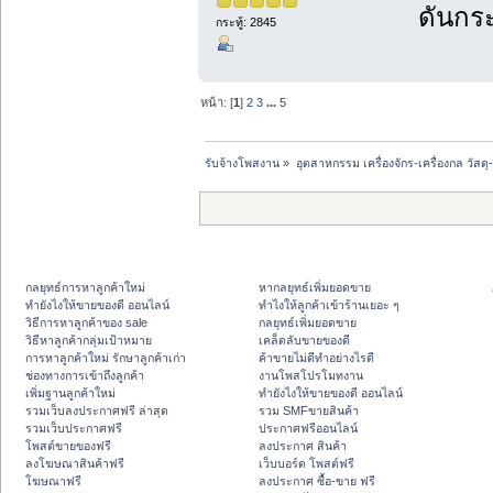
ดันกระ
กระทู้: 2845
หน้า: [
1
]
2
3
...
5
รับจ้างโพสงาน
»
อุตสาหกรรม เครื่องจักร-เครื่องกล วัสดุ
กลยุทธ์การหาลูกค้าใหม่
หากลยุทธ์เพิ่มยอดขาย
ทํายังไงให้ขายของดี ออนไลน์
ทําไงให้ลูกค้าเข้าร้านเยอะ ๆ
วิธีการหาลูกค้าของ sale
กลยุทธ์เพิ่มยอดขาย
วิธีหาลูกค้ากลุ่มเป้าหมาย
เคล็ดลับขายของดี
การหาลูกค้าใหม่ รักษาลูกค้าเก่า
ค้าขายไม่ดีทำอย่างไรดี
ช่องทางการเข้าถึงลูกค้า
งานโพสโปรโมทงาน
เพิ่มฐานลูกค้าใหม่
ทํายังไงให้ขายของดี ออนไลน์
รวมเว็บลงประกาศฟรี ล่าสุด
รวม SMFขายสินค้า
รวมเว็บประกาศฟรี
ประกาศฟรีออนไลน์
โพสต์ขายของฟรี
ลงประกาศ สินค้า
ลงโฆษณาสินค้าฟรี
เว็บบอร์ด โพสต์ฟรี
โฆษณาฟรี
ลงประกาศ ซื้อ-ขาย ฟรี