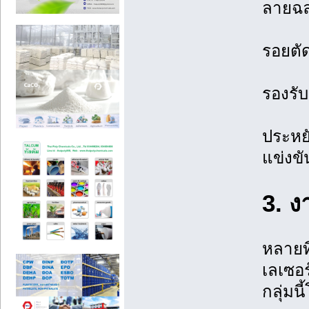
ลายฉล
รอยตัด
รองรับ
ประหยั
แข่งขั
3. ง
หลายที
เลเซอร
กลุ่มน