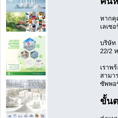
ค้นห
หากคุ
เลเซอร
บริษัท 
22/2 
เราพร้
สามาร
ซัพพอ
ขั้น