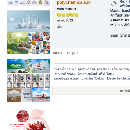
Re: แ
polychemicals10
ทช์เม็
Hero Member
Masterbatch
คาร์บอเนตผ
«
ตอบกลับ #89 
กระทู้: 5833
กรกฎาคม 2026
ขออนุญาต อั
หน้า:
1
...
4
5
[
6
]
7
รับจ้างโพสงาน
»
อุตสาหกรรม เครื่องจักร-เครื่องกล วัสดุ
 ยานยนต์ ขนส่ง บริการ ขายสินค้าฟรีทั่วไทย
»
แคลเซียมมาสเตอร์แบทช์เม็ด (Calcium Masterbatch) เ
กระโดด