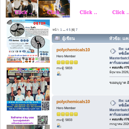
หน้า:
1
...
4
5
[
6
]
7
ผู้เขียน
หัวข้อ: แค
Masterbatch) เม็ดแคลเซียมคาร์บอเนตผล
Re: แ
polychemicals10
ทช์เม็
Hero Member
Masterbatch
คาร์บอเนตผ
«
ตอบกลับ #75 
กระทู้: 5833
มิถุนายน 2026,
ขออนุญาต อั
Re: แ
polychemicals10
ทช์เม็
Hero Member
Masterbatch
คาร์บอเนตผ
«
ตอบกลับ #76 
กระทู้: 5833
กรกฎาคม 2026