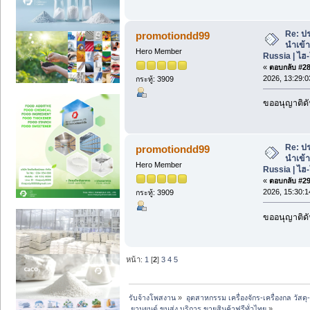
Re: ปร
promotiondd99
นำเข้
Hero Member
Russia | ไฮ
«
ตอบกลับ #28 
2026, 13:29:0
กระทู้: 3909
ขออนุญาติดั
Re: ปร
promotiondd99
นำเข้
Hero Member
Russia | ไฮ
«
ตอบกลับ #29 
2026, 15:30:1
กระทู้: 3909
ขออนุญาติดั
หน้า:
1
[
2
]
3
4
5
รับจ้างโพสงาน
»
อุตสาหกรรม เครื่องจักร-เครื่องกล วัสดุ
 ยานยนต์ ขนส่ง บริการ ขายสินค้าฟรีทั่วไทย
»